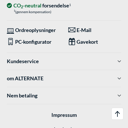
CO
-neutral
forsendelse
1
2
1
(gennem kompensation)
Ordreoplysninger
E-Mail
PC-konfigurator
Gavekort
Kundeservice
om ALTERNATE
Nem betaling
Impressum