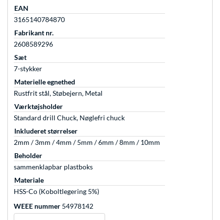
EAN
3165140784870
Fabrikant nr.
2608589296
Sæt
7-stykker
Materielle egnethed
Rustfrit stål, Støbejern, Metal
Værktøjsholder
Standard drill Chuck, Nøglefri chuck
Inkluderet størrelser
2mm / 3mm / 4mm / 5mm / 6mm / 8mm / 10mm
Beholder
sammenklapbar plastboks
Materiale
HSS-Co (Koboltlegering 5%)
WEEE nummer
54978142