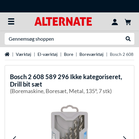
Søg efter noget
Udfør
Startside
Værktøj
El-værktøj
Bore
Boreværktøj
Bosch 2 608 589
Bosch
2 608 589 296 Ikke kategoriseret,
Drill bit sæt
(Boremaskine, Boresæt, Metal, 135°, 7 stk)