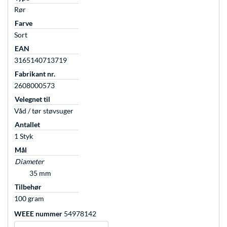
Rør
Farve
Sort
EAN
3165140713719
Fabrikant nr.
2608000573
Velegnet til
Våd / tør støvsuger
Antallet
1 Styk
Mål
Diameter
35 mm
Tilbehør
100 gram
WEEE nummer
54978142