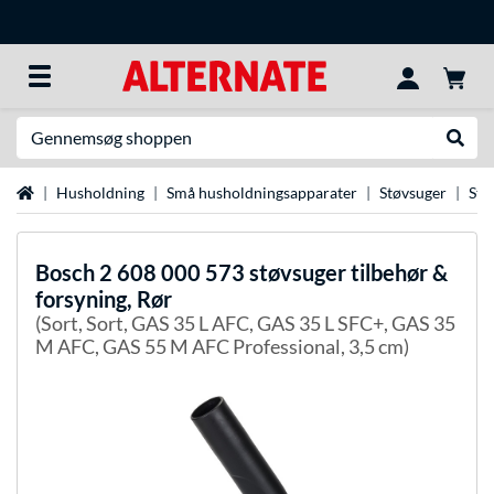
Søg efter noget
Udfør
Startside
Husholdning
Små husholdningsapparater
Støvsuger
Stø
Bosch
2 608 000 573 støvsuger tilbehør &
forsyning, Rør
(Sort, Sort, GAS 35 L AFC, GAS 35 L SFC+, GAS 35
M AFC, GAS 55 M AFC Professional, 3,5 cm)