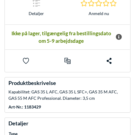
0.0 Stjer
Anmeld nu
Detaljer
Ikke på lager, tilgængelig fra bestillingsdato
om 5-9 arbejdsdage
Produktbeskrivelse
Kapabilitet: GAS 35 L AFC, GAS 35 L SFC+, GAS 35 M AFC,
GAS 55 M AFC Professional. Diameter: 3,5 cm
Art-Nr.: 1183429
Detaljer
Type