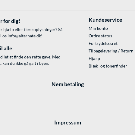
Kundeservice
r for dig!
Min konto
r hjælp eller flere oplysninger? Så
il os
info@alternate.dk
!
Ordre status
Fortrydelsesret
l alle
Tilbagelevering / Return
id let at finde den rette gave. Med
Hjælp
 kan du ikke gå galt i byen.
Blæk- og tonerfinder
Nem betaling
Impressum