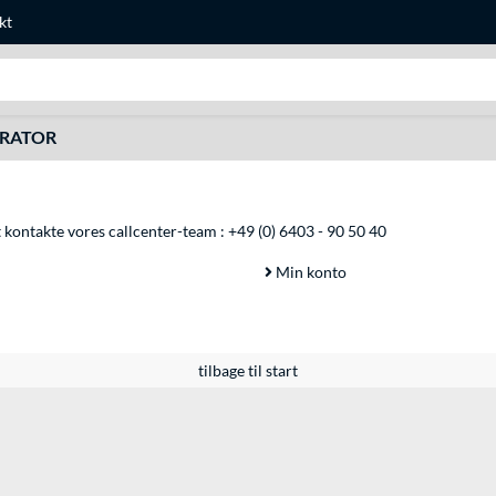
kt
Søg efter noget
URATOR
at kontakte vores callcenter-team :
+49 (0) 6403 - 90 50 40
Min konto
tilbage til start