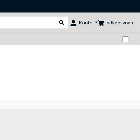
indkøbsvogn
Konto
Udfør søgning
Skif