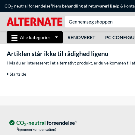
1
CO
-neutral forsendelse
Nem behandling af returvarer
Hjælp
&
konta
2
Alle kategorier
RENOVERET
PC CONFIG
Artiklen står ikke til rådighed ligenu
Hvis du er interesseret i et alternativt produkt, er du velkommen til 
Startside
CO
-neutral
forsendelse
1
2
1
(gennem kompensation)