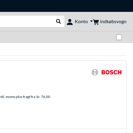
indkøbsvogn
Konto
Udfør søgning
Skif
nkl. moms plus fragt fra
kr. 76,00