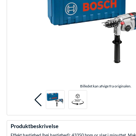
Billedet kan afvige fra originalen.
Produktbeskrivelse
Effekt hastighed (høj hastighed): 43350 bpm or slag i minuttet, Ma