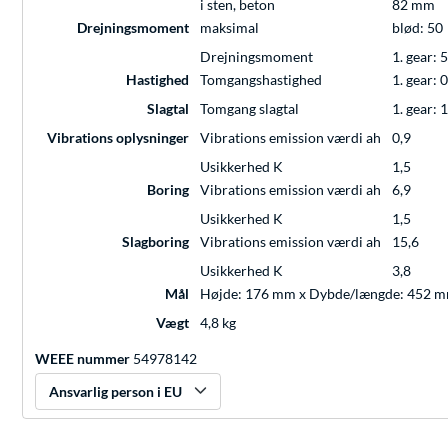
i sten, beton
82 mm
Drejningsmoment
maksimal
blød: 50
Drejningsmoment
1. gear: 5
Hastighed
Tomgangshastighed
1. gear: 
Slagtal
Tomgang slagtal
1. gear: 
Vibrations oplysninger
Vibrations emission værdi ah
0,9
Usikkerhed K
1,5
Boring
Vibrations emission værdi ah
6,9
Usikkerhed K
1,5
Slagboring
Vibrations emission værdi ah
15,6
Usikkerhed K
3,8
Mål
Højde: 176 mm x Dybde/længde: 452 
Vægt
4,8 kg
WEEE nummer
54978142
Ansvarlig person i EU