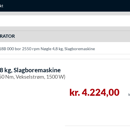
kt
Søg efter noget
URATOR
18B 000 bor 2550 rpm Nøgle 4,8 kg, Slagboremaskine
,8 kg, Slagboremaskine
, 50 Nm, Vekselstrøm, 1500 W)
kr. 4.224,00
I