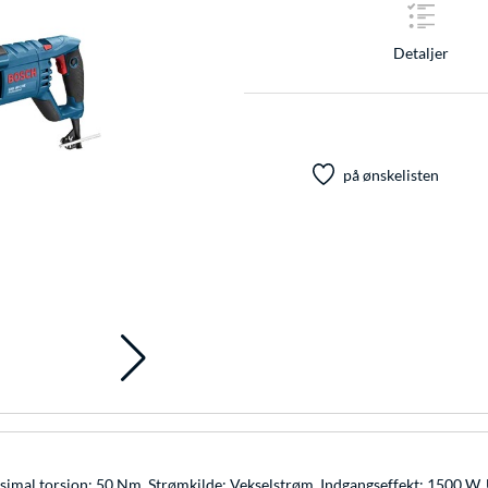
Detaljer
på ønskelisten
ksimal torsion: 50 Nm. Strømkilde: Vekselstrøm, Indgangseffekt: 1500 W,