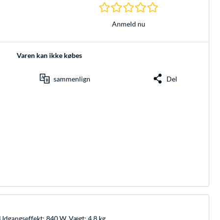
0.0 Stjerner hos 0 
Anmeld nu
Varen kan ikke købes
sammenlign
Del
 Udgangseffekt: 840 W. Vægt: 4,8 kg