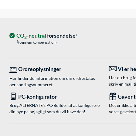
CO
-neutral
forsendelse
1
2
1
(gennem kompensation)
Ordreoplysninger
Vi er he
Har du brug fo
Her finder du information om din ordrestatus
skriv en mail t
oer sporingsnummeret.
PC-konfigurator
Gaver ti
Brug ALTERNATE's PC-Builder til at konfigurere
Det er ikke alt
din nye pc nøjagtigt som du vil have den!
vores gavekort,