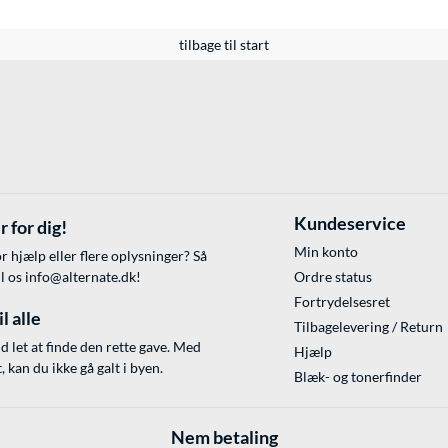
tilbage til start
Kundeservice
r for dig!
Min konto
r hjælp eller flere oplysninger? Så
il os
info@alternate.dk
!
Ordre status
Fortrydelsesret
l alle
Tilbagelevering / Return
id let at finde den rette gave. Med
Hjælp
 kan du ikke gå galt i byen.
Blæk- og tonerfinder
Nem betaling