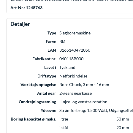
Art-Nr.: 1248763
Detaljer
Type
Slagboremaskine
Farve
Blå
EAN
3165140472050
Fabrikant nr.
060118B000
Lavet i
Tyskland
Driftstype
Netforbindelse
Værktøjs optagelse
Bore Chuck, 3 mm - 16 mm
Antal gear
2-gears gearkasse
Omdrejningsretning
Højre- og venstre rotation
Ydeevne
Strømforbrug: 1.500 Watt, Udgangseffe
Boring kapacitet ø maks.
i træ
50 mm
i stål
20 mm