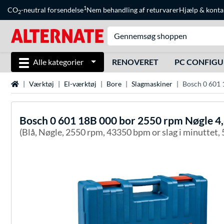
1
CO
-neutral forsendelse
Nem behandling af returvarer
Hjælp
&
konta
2
Alle kategorier
RENOVERET
PC CONFIG
Startside
Værktøj
El-værktøj
Bore
Slagmaskiner
Bosch 0 601 
Bosch
0 601 18B 000 bor 2550 rpm Nøgle 4
(Blå, Nøgle, 2550 rpm, 43350 bpm or slag i minuttet