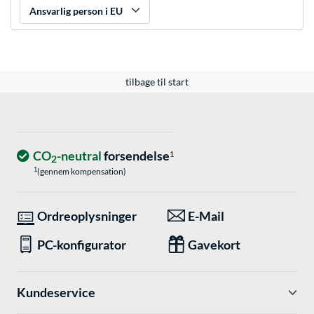
Ansvarlig person i EU
tilbage til start
CO
-neutral
forsendelse
1
2
1
(gennem kompensation)
Ordreoplysninger
E-Mail
PC-konfigurator
Gavekort
Kundeservice