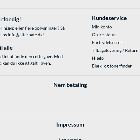
Kundeservice
r for dig!
Min konto
r hjælp eller flere oplysninger? Så
il os
info@alternate.dk
!
Ordre status
Fortrydelsesret
l alle
Tilbagelevering / Return
id let at finde den rette gave. Med
Hjælp
 kan du ikke gå galt i byen.
Blæk- og tonerfinder
Nem betaling
Impressum
Landevalg