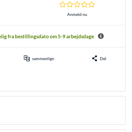
0.0 Stjerner hos 0 
Anmeld nu
elig fra bestillingsdato om 5-9 arbejdsdage
sammenlign
Del