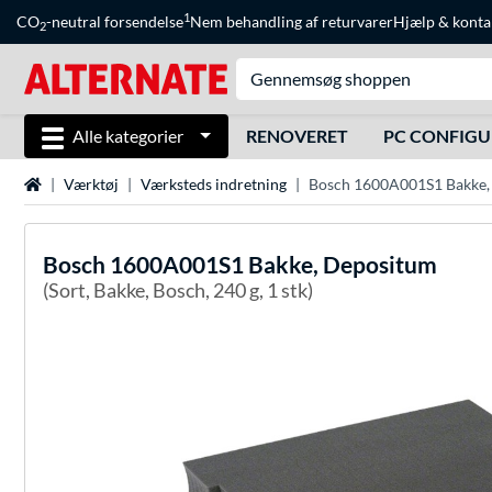
1
CO
-neutral forsendelse
Nem behandling af returvarer
Hjælp
&
konta
2
Alle kategorier
RENOVERET
PC CONFIG
Startside
Værktøj
Værksteds indretning
Bosch ‎1600A001S1 Bakke
Bosch
‎1600A001S1 Bakke, Depositum
(Sort, Bakke, Bosch, 240 g, 1 stk)