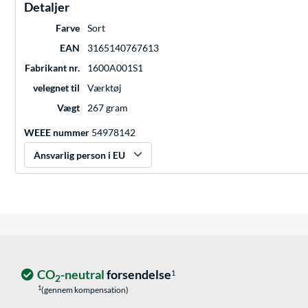
Detaljer
Farve
Sort
EAN
3165140767613
Fabrikant nr.
1600A001S1
velegnet til
Værktøj
Vægt
267 gram
WEEE nummer
54978142
Ansvarlig person i EU
CO
-neutral
forsendelse
1
2
1
(gennem kompensation)