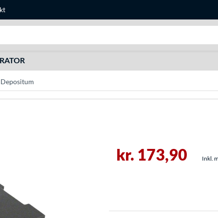
kt
Søg efter noget
URATOR
, Depositum
kr. 173,90
Inkl. 