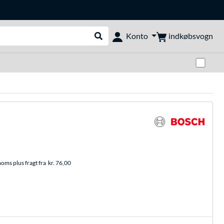
indkøbsvogn
Konto
Udfør søgning
Skif
moms plus fragt fra
kr. 76,00