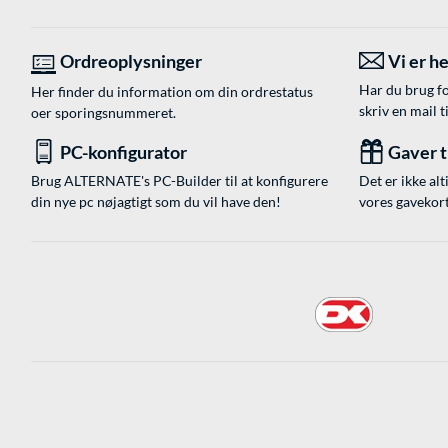
Ordreoplysninger
Vi er he
Har du brug fo
Her finder du information om din ordrestatus
skriv en mail t
oer sporingsnummeret.
PC-konfigurator
Gaver ti
Brug ALTERNATE's PC-Builder til at konfigurere
Det er ikke alt
din nye pc nøjagtigt som du vil have den!
vores gavekort,