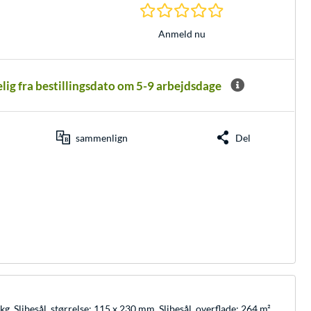
0.0 Stjerner hos 0 
Anmeld nu
elig fra bestillingsdato om 5-9 arbejdsdage
sammenlign
Del
Slibesål, størrelse: 115 x 230 mm. Slibesål, overflade: 264 m²,