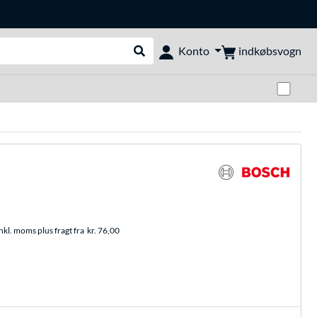
indkøbsvogn
Konto
Udfør søgning
Skif
nkl. moms plus fragt fra
kr. 76,00