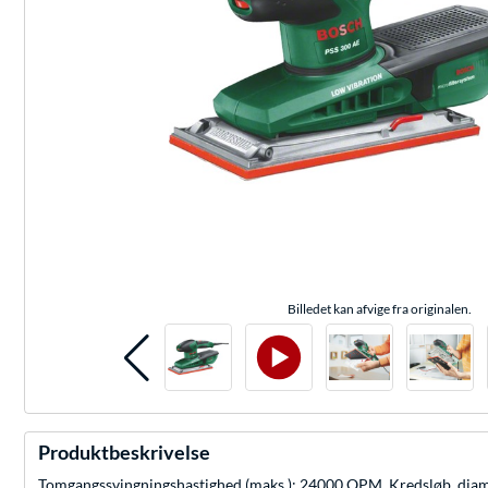
Billedet kan afvige fra originalen.
Produktbeskrivelse
Tomgangssvingningshastighed (maks.): 24000 OPM, Kredsløb, diamete