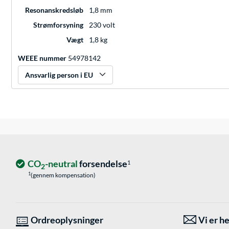
Resonanskredsløb
1,8 mm
Strømforsyning
230 volt
Vægt
1,8 kg
WEEE nummer
54978142
Ansvarlig person i EU
CO
-neutral
forsendelse
1
2
1
(gennem kompensation)
Ordreoplysninger
Vi er he