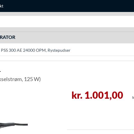
kt
Søg efter noget
URATOR
 PSS 300 AE 24000 OPM, Rystepudser
r
selstrøm, 125 W)
kr. 1.001,00
I