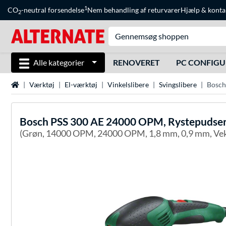
1
CO
-neutral forsendelse
Nem behandling af returvarer
Hjælp
&
konta
2
Alle kategorier
RENOVERET
PC CONFIG
Startside
Værktøj
El-værktøj
Vinkelslibere
Svingslibere
Bosch
Bosch
PSS 300 AE 24000 OPM, Rystepudse
(Grøn, 14000 OPM, 24000 OPM, 1,8 mm, 0,9 mm, Vek