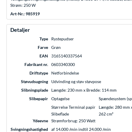
Strøm: 250 W
Art-Nr.: 985919
Detaljer
Type
Rystepudser
Farve
Grøn
EAN
3165140337564
Fabrikant nr.
0603340300
Driftstype
Netforbindelse
Støvudsugning
Udvinding og støv støvpose
Slibningsplade
Længde: 230 mm x Bredde: 114 mm
Slibepapir
Optagelse
Spændesystem (sp
Størrelse Terminal papir
Længde: 280 mm 
Slibeflade
262 cm²
Ydeevne
Strømforbrug: 250 Watt
Svingningshastighed
af 14.000 /min indtil 24.000 /min