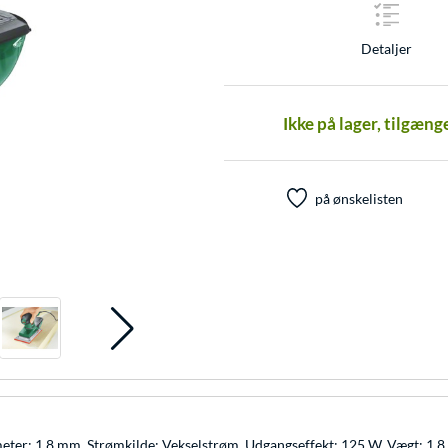
Detaljer
Ikke på lager, tilgæng
på ønskelisten
r: 1,8 mm. Strømkilde: Vekselstrøm, Udgangseffekt: 125 W. Vægt: 1,8 kg, 