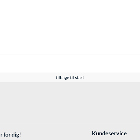
tilbage til start
Kundeservice
r for dig!