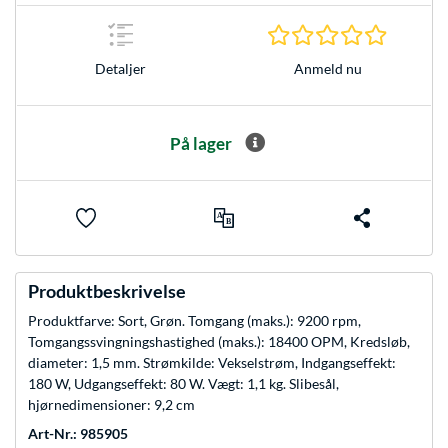
0.0 Stjer
Anmeld nu
Detaljer
På lager
Produktbeskrivelse
Produktfarve: Sort, Grøn. Tomgang (maks.): 9200 rpm,
Tomgangssvingningshastighed (maks.): 18400 OPM, Kredsløb,
diameter: 1,5 mm. Strømkilde: Vekselstrøm, Indgangseffekt:
180 W, Udgangseffekt: 80 W. Vægt: 1,1 kg. Slibesål,
hjørnedimensioner: 9,2 cm
Art-Nr.: 985905