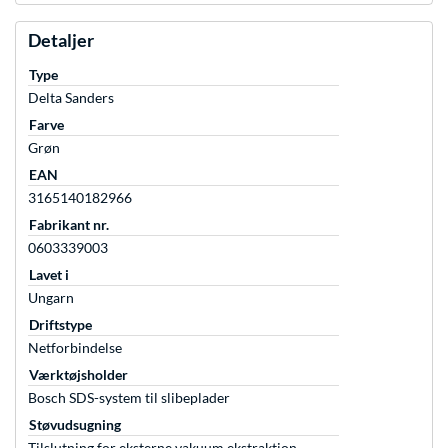
Detaljer
Type
Delta Sanders
Farve
Grøn
EAN
3165140182966
Fabrikant nr.
0603339003
Lavet i
Ungarn
Driftstype
Netforbindelse
Værktøjsholder
Bosch SDS-system til slibeplader
Støvudsugning
Tilslutning for eksterne vakuum ekstraktion