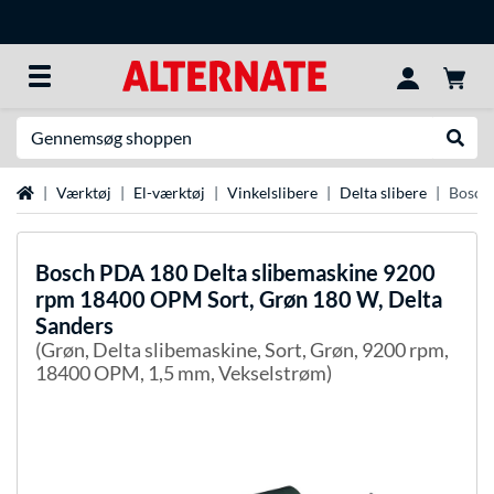
Søg efter noget
Udfør
Startside
Værktøj
El-værktøj
Vinkelslibere
Delta slibere
Bosch 
Bosch
PDA 180 Delta slibemaskine 9200
rpm 18400 OPM Sort, Grøn 180 W, Delta
Sanders
(Grøn, Delta slibemaskine, Sort, Grøn, 9200 rpm,
18400 OPM, 1,5 mm, Vekselstrøm)