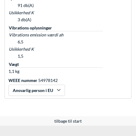
91 db(A)
Usikkerhed K
3 db(A)
Vibrations oplysninger
Vibrations emission værdi ah
6,5
Usikkerhed K
1,5
Vægt
1,1 kg
WEEE nummer
54978142
Ansvarlig person i EU
tilbage til start