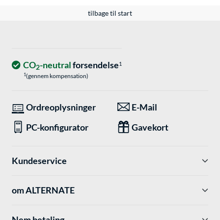
tilbage til start
CO
-neutral
forsendelse
1
2
1
(gennem kompensation)
Ordreoplysninger
E-Mail
PC-konfigurator
Gavekort
Kundeservice
om ALTERNATE
Nem betaling