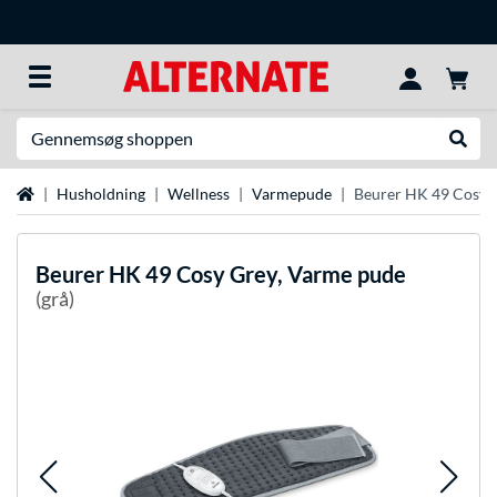
Søg efter noget
Udfør
Startside
Husholdning
Wellness
Varmepude
Beurer HK 49 Cosy 
Beurer
HK 49 Cosy Grey, Varme pude
(grå)