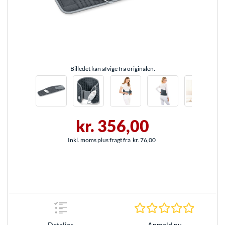
Billedet kan afvige fra originalen.
kr. 356,00
Inkl. moms plus fragt fra
kr. 76,00
0.0 Stjer
Anmeld nu
Detaljer