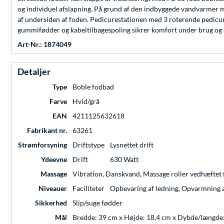
og individuel afslapning. På grund af den indbyggede vandvarmer m
af undersiden af foden. Pedicurestationen med 3 roterende pedicur
gummifødder og kabeltilbagespoling sikrer komfort under brug og
Art-Nr.: 1874049
Detaljer
Type
Boble fodbad
Farve
Hvid/grå
EAN
4211125632618
Fabrikant nr.
63261
Strømforsyning
Driftstype
Lysnettet drift
Ydeevne
Drift
630 Watt
Massage
Vibration, Danskvand, Massage roller vedhæftet f
Niveauer
Faciliteter
Opbevaring af ledning, Opvarmning 
Sikkerhed
Slip/suge fødder
Mål
Bredde: 39 cm x Højde: 18,4 cm x Dybde/længde