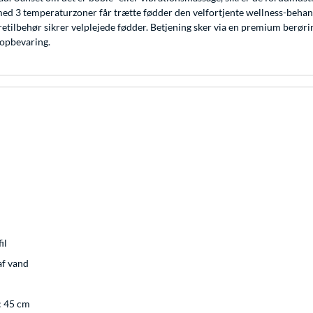
ed 3 temperaturzoner får trætte fødder den velfortjente wellness-behan
etilbehør sikrer velplejede fødder. Betjening sker via en premium berør
 opbevaring.
il
af vand
: 45 cm