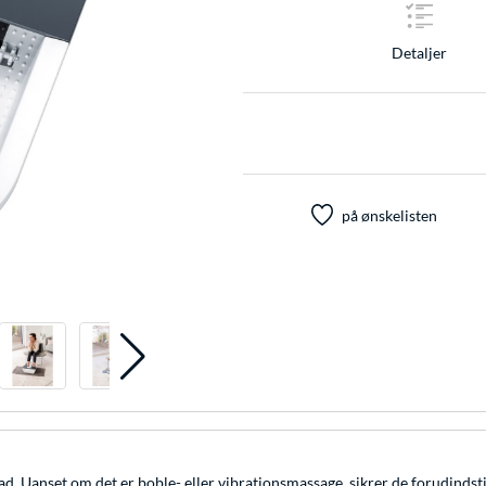
Detaljer
på ønskelisten
ad. Uanset om det er boble- eller vibrationsmassage, sikrer de forudin