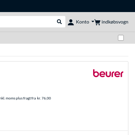
indkøbsvogn
Konto
Udfør søgning
Skif
nkl. moms plus fragt fra
kr. 76,00