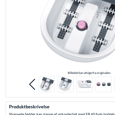
Billedet kan afvige fra originalen.
Produktbeskrivelse
Stressede fødder kan slappe af vidunderligt med FB 60 fods bobleb