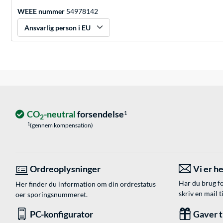
WEEE nummer
54978142
Ansvarlig person i EU
CO
-neutral
forsendelse
1
2
1
(gennem kompensation)
Ordreoplysninger
Vi er he
Har du brug fo
Her finder du information om din ordrestatus
skriv en mail t
oer sporingsnummeret.
PC-konfigurator
Gaver ti