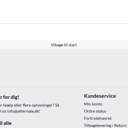
tilbage til start
Kundeservice
r for dig!
Min konto
r hjælp eller flere oplysninger? Så
il os
info@alternate.dk
!
Ordre status
Fortrydelsesret
l alle
Tilbagelevering / Return