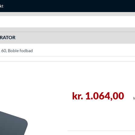
kt
Søg efter noget
URATOR
 60, Boble fodbad
kr. 1.064,00
I