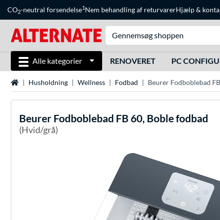
1
CO
-neutral forsendelse
Nem behandling af returvarer
Hjælp
&
konta
2
Alle kategorier
RENOVERET
PC CONFIG
Startside
Husholdning
Wellness
Fodbad
Beurer Fodboblebad FB
Beurer
Fodboblebad FB 60, Boble fodbad
(Hvid/grå)