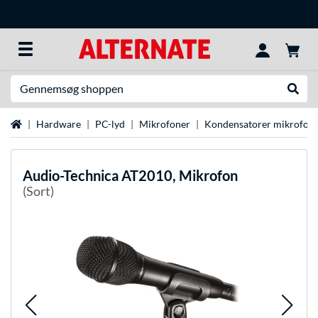
Søg efter noget
Udfør
Startside
Hardware
PC-lyd
Mikrofoner
Kondensatorer mikrofon
Audio-Technica
AT2010, Mikrofon
(Sort)