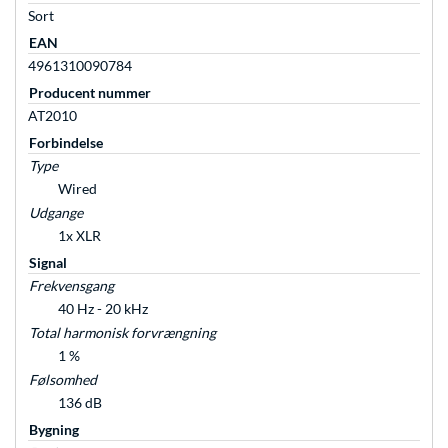
Sort
EAN
4961310090784
Producent nummer
AT2010
Forbindelse
Type
Wired
Udgange
1x XLR
Signal
Frekvensgang
40 Hz - 20 kHz
Total harmonisk forvrængning
1 %
Følsomhed
136 dB
Bygning