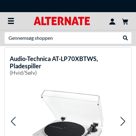
Søg efter noget
Udfør
Audio-Technica
AT-LP70XBTWS,
Pladespiller
(Hvid/Sølv)