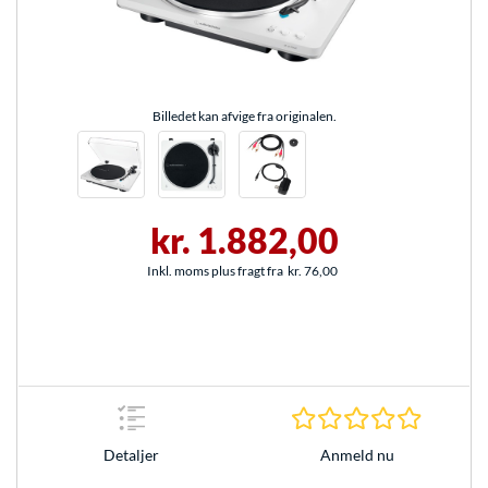
Billedet kan afvige fra originalen.
kr. 1.882,00
Inkl. moms plus fragt fra
kr. 76,00
0.0 Stjer
Anmeld nu
Detaljer