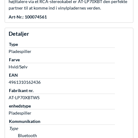
højttalere via et RCA-stereokabel er AT-LP70XBT den perfekte
partner til at komme ind i vinylpladernes verden.
Art-Nr.: 100074561
Detaljer
Type
Pladespiller
Farve
Hvid/Sølv
EAN
4961310162436
Fabrikant nr.
AT-LP70XBTWS
enhedstype
Pladespiller
Kommunikation
Type
Bluetooth