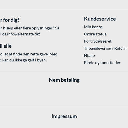
Kundeservice
r for dig!
Min konto
r hjælp eller flere oplysninger? Så
il os
info@alternate.dk
!
Ordre status
Fortrydelsesret
l alle
Tilbagelevering / Return
id let at finde den rette gave. Med
Hjælp
 kan du ikke gå galt i byen.
Blæk- og tonerfinder
Nem betaling
Impressum