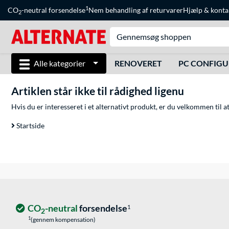
1
CO
-neutral forsendelse
Nem behandling af returvarer
Hjælp
&
konta
2
Alle kategorier
RENOVERET
PC CONFIG
Artiklen står ikke til rådighed ligenu
Hvis du er interesseret i et alternativt produkt, er du velkommen til 
Startside
CO
-neutral
forsendelse
1
2
1
(gennem kompensation)