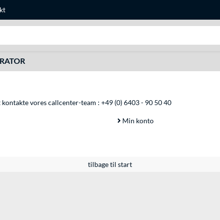
kt
Søg efter noget
URATOR
at kontakte vores callcenter-team :
+49 (0) 6403 - 90 50 40
Min konto
tilbage til start