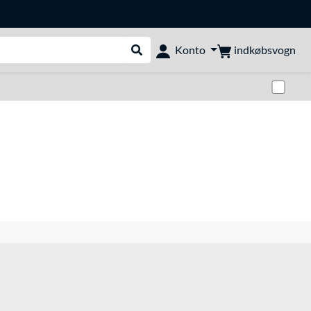
indkøbsvogn
Konto
Udfør søgning
Skif