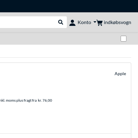
indkøbsvogn
Konto
Udfør søgning
Skif
Apple
nkl. moms plus fragt fra
kr. 76,00