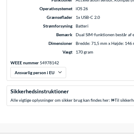
Operativsystemet
iOS 26
Grænseflader
1x USB-C 2.0
Strømforsyning
Batteri
Bemærk
Dual SIM-funktionen består af 
Dimensioner
Bredde: 71,5 mm x Højde: 146
Vægt
170 gram
WEEE nummer
54978142
Ansvarlig person i EU
Sikkerhedsinstruktioner
Alle vigtige oplysninger om sikker brug kan findes her:
Til sikker