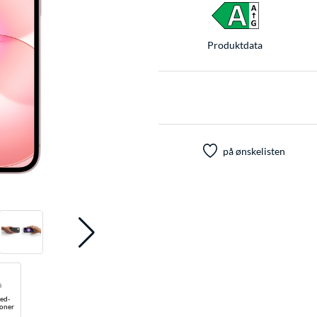
Produkt­data
på ønskelisten
ed-
ioner