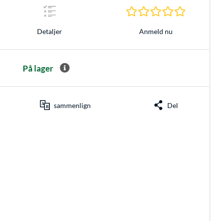
0.0 Stjerne
Anmeld nu
Detaljer
På lager
sammenlign
Del