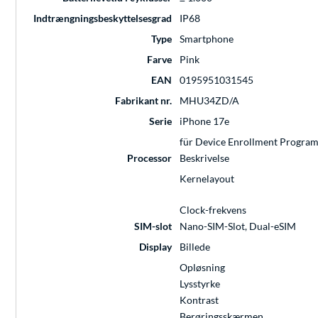
Indtrængningsbeskyttelsesgrad
IP68
Type
Smartphone
Farve
Pink
EAN
0195951031545
Fabrikant nr.
MHU34ZD/A
Serie
iPhone 17e
für Device Enrollment Program
Processor
Beskrivelse
Kernelayout
Clock-frekvens
SIM-slot
Nano-SIM-Slot, Dual-eSIM
Display
Billede
Opløsning
Lysstyrke
Kontrast
Berøringsskærmen