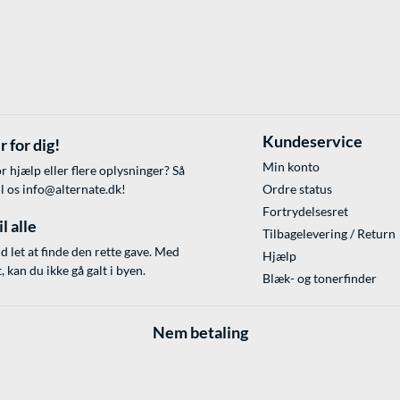
Kundeservice
r for dig!
Min konto
r hjælp eller flere oplysninger? Så
il os
info@alternate.dk
!
Ordre status
Fortrydelsesret
l alle
Tilbagelevering / Return
id let at finde den rette gave. Med
Hjælp
 kan du ikke gå galt i byen.
Blæk- og tonerfinder
Nem betaling