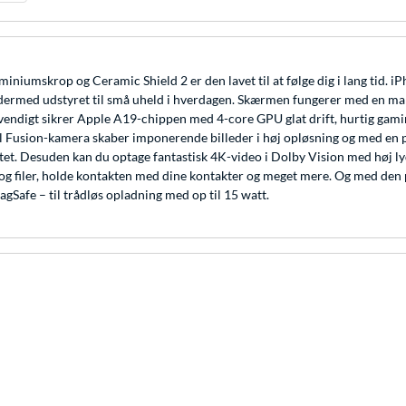
iniumskrop og Ceramic Shield 2 er den lavet til at følge dig i lang tid. 
ermed udstyret til små uheld i hverdagen. Skærmen fungerer med en maksi
æse. Indvendigt sikrer Apple A19-chippen med 4-core GPU glat drift, hurt
el Fusion-kamera skaber imponerende billeder i høj opløsning og med en p
t. Desuden kan du optage fantastisk 4K-video i Dolby Vision med høj lydkv
 og filer, holde kontakten med dine kontakter og meget mere. Og med den
gSafe – til trådløs opladning med op til 15 watt.