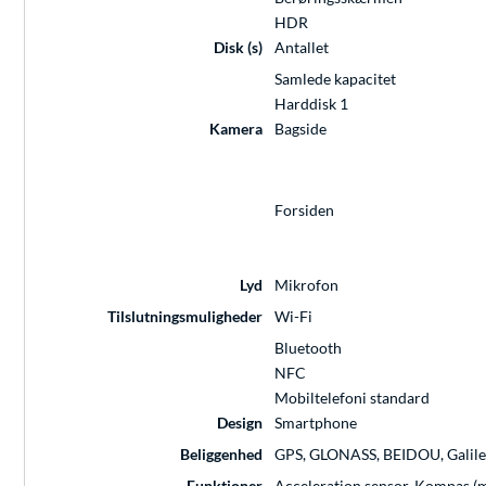
HDR
Disk (s)
Antallet
Samlede kapacitet
Harddisk 1
Kamera
Bagside
Forsiden
Lyd
Mikrofon
Tilslutningsmuligheder
Wi-Fi
Bluetooth
NFC
Mobiltelefoni standard
Design
Smartphone
Beliggenhed
GPS, GLONASS, BEIDOU, Galile
Funktioner
Acceleration sensor, Kompas (m