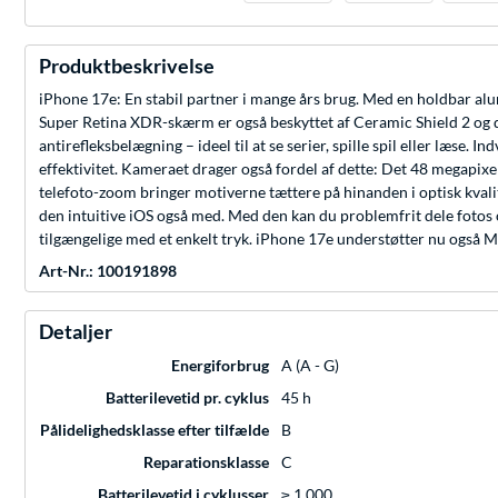
Produktbeskrivelse
iPhone 17e: En stabil partner i mange års brug. Med en holdbar alum
Super Retina XDR-skærm er også beskyttet af Ceramic Shield 2 og d
antirefleksbelægning – ideel til at se serier, spille spil eller l
effektivitet. Kameraet drager også fordel af dette: Det 48 megapix
telefoto-zoom bringer motiverne tættere på hinanden i optisk kvalite
den intuitive iOS også med. Med den kan du problemfrit dele fotos
tilgængelige med et enkelt tryk. iPhone 17e understøtter nu også Ma
Art-Nr.: 100191898
Detaljer
Energiforbrug
A (A - G)
Batterilevetid pr. cyklus
45 h
Pålidelighedsklasse efter tilfælde
B
Reparationsklasse
C
Batterilevetid i cyklusser
≥ 1.000