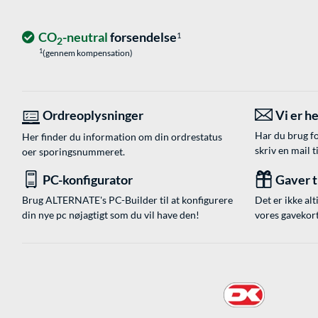
CO
-neutral
forsendelse
1
2
1
(gennem kompensation)
Ordreoplysninger
Vi er he
Har du brug fo
Her finder du information om din ordrestatus
skriv en mail t
oer sporingsnummeret.
PC-konfigurator
Gaver ti
Brug ALTERNATE's PC-Builder til at konfigurere
Det er ikke alt
din nye pc nøjagtigt som du vil have den!
vores gavekort,