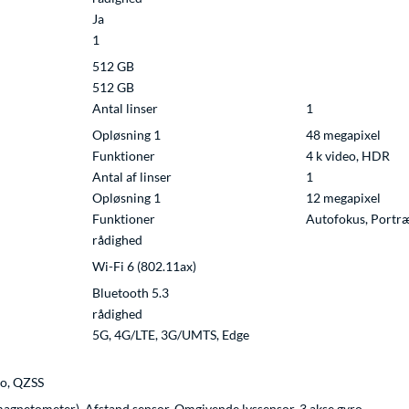
Ja
1
512 GB
512 GB
Antal linser
1
Opløsning 1
48 megapixel
Funktioner
4 k video, HDR
Antal af linser
1
Opløsning 1
12 megapixel
Funktioner
Autofokus, Portræ
rådighed
Wi-Fi 6 (802.11ax)
Bluetooth 5.3
rådighed
5G, 4G/LTE, 3G/UMTS, Edge
o, QZSS
agnetometer), Afstand sensor, Omgivende lyssensor, 3 akse gyro