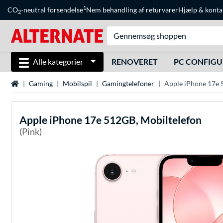
1
CO
-neutral forsendelse
Nem behandling af returvarer
Hjælp
&
konta
2
Alle kategorier
RENOVERET
PC CONFIG
Startside
Gaming
Mobilspil
Gamingtelefoner
Apple iPhone 17e 
Apple
iPhone 17e 512GB, Mobiltelefon
(Pink)