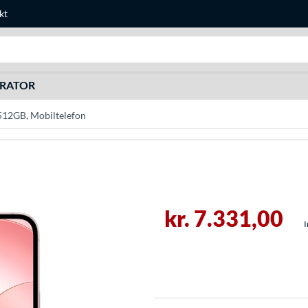
kt
Søg efter noget
URATOR
512GB, Mobiltelefon
kr. 7.331,00
I