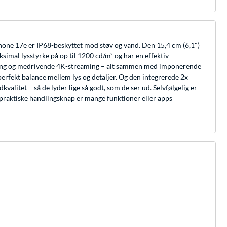
iPhone 17e er IP68-beskyttet mod støv og vand. Den 15,4 cm (6,1")
mal lysstyrke på op til 1200 cd/m² og har en effektiv
ig gaming og medrivende 4K-streaming – alt sammen med imponerende
erfekt balance mellem lys og detaljer. Og den integrerede 2x
alitet – så de lyder lige så godt, som de ser ud. Selvfølgelig er
 praktiske handlingsknap er mange funktioner eller apps