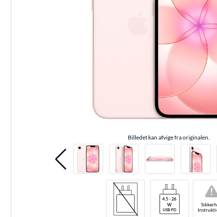
Billedet kan afvige fra originalen.
!
Sikkerh
Instrukt