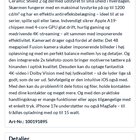
Ceramic Shield 2 og dermed udstyret til små uheld i hverdagen.
Skærmen fungerer med en maksimal lysstyrke på op til 1200
cd/m² og har en effektiv antirefleksbelægning – ideel til at se
serier, spille spil eller læse. Indvendigt sikrer Apple A19-
chippen med 4-core GPU glat drift, hurtig gaming og
medrivende 4K-streaming – alt sammen med imponerende
effektivitet. Kameraet drager også fordel af dette: Det 48
megapixel Fusion-kamera skaber imponerende billeder i høj
opløsning og med en perfekt balance mellem lys og detaljer. Og
den integrerede 2x telefoto-zoom bringer motiverne tættere på
hinanden i optisk kvalitet. Desuden kan du optage fantastisk
4K-video i Dolby Vision med høj lydkvalitet – så de lyder lige så
godt, som de ser ud. Selvfølgelig er den intuitive iOS også med.
Med den kan du problemfrit dele fotos og filer, holde kontakten
med dine kontakter og meget mere. Og med den praktiske
handlingsknap er mange funktioner eller apps tilgængelige med
et enkelt tryk. iPhone 17e understøtter nu også MagSafe – til
trådløs opladning med op til 15 watt.
Art-Nr.: 100191895
Detaljer