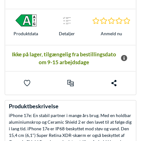
0.0 S
Anmeld nu
Produkt­data
Detaljer
Ikke på lager, tilgængelig fra bestillingsdato
om 9-15 arbejdsdage
Produktbeskrivelse
iPhone 17e: En stabil partner i mange års brug. Med en holdbar
aluminiumskrop og Ceramic Shield 2 er den lavet til at følge dig
i lang tid. iPhone 17e er IP68-beskyttet mod støv og vand. Den
15,4 cm (6,1") Super Retina XDR-skærm er også beskyttet af