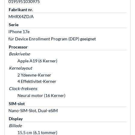
0195951030975
Fabrikant nr.
MHRX4ZD/A
Serie
iPhone 17e
für Device Enrollment Program (DEP) geeignet
Processor
Beskrivelse
Apple A19 (6 Kerner)
Kernelayout
2 Ydeevne-Kerner
4 Effektivitet-Kerner
Clock-frekvens
Neural motor (16 Kerner)
SIM-slot
Nano-SIM-Slot, Dual-eSIM
Display
Billede
15,5 cm (6,1 tommer)