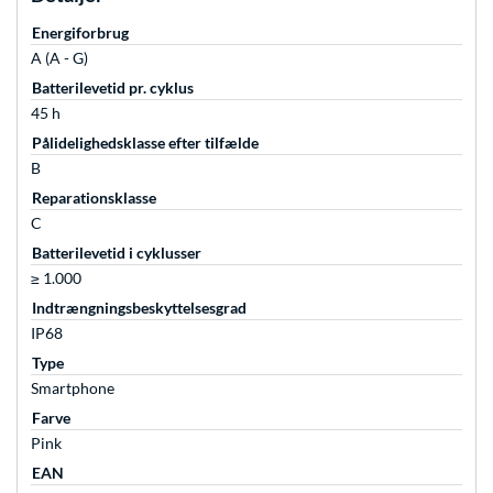
Energiforbrug
A (A - G)
Batterilevetid pr. cyklus
45 h
Pålidelighedsklasse efter tilfælde
B
Reparationsklasse
C
Batterilevetid i cyklusser
≥ 1.000
Indtrængningsbeskyttelsesgrad
IP68
Type
Smartphone
Farve
Pink
EAN