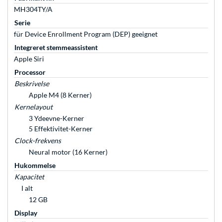
MH304TY/A
Serie
für Device Enrollment Program (DEP) geeignet
Integreret stemmeassistent
Apple Siri
Processor
Beskrivelse
Apple M4 (8 Kerner)
Kernelayout
3 Ydeevne-Kerner
5 Effektivitet-Kerner
Clock-frekvens
Neural motor (16 Kerner)
Hukommelse
Kapacitet
I alt
12 GB
Display