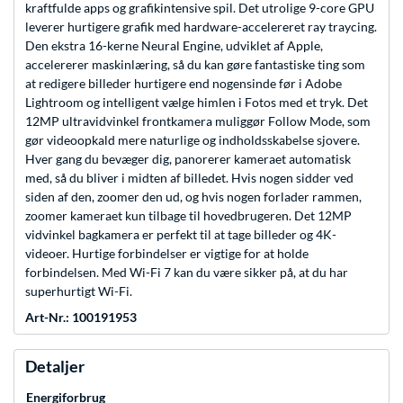
kraftfulde apps og grafikintensive spil. Det utrolige 9-core GPU
leverer hurtigere grafik med hardware-accelereret ray traycing.
Den ekstra 16-kerne Neural Engine, udviklet af Apple,
accelererer maskinlæring, så du kan gøre fantastiske ting som
at redigere billeder hurtigere end nogensinde før i Adobe
Lightroom og intelligent vælge himlen i Fotos med et tryk. Det
12MP ultravidvinkel frontkamera muliggør Follow Mode, som
gør videoopkald mere naturlige og indholdsskabelse sjovere.
Hver gang du bevæger dig, panorerer kameraet automatisk
med, så du bliver i midten af billedet. Hvis nogen sidder ved
siden af den, zoomer den ud, og hvis nogen forlader rammen,
zoomer kameraet kun tilbage til hovedbrugeren. Det 12MP
vidvinkel bagkamera er perfekt til at tage billeder og 4K-
videoer. Hurtige forbindelser er vigtige for at holde
forbindelsen. Med Wi-Fi 7 kan du være sikker på, at du har
superhurtigt Wi-Fi.
Art-Nr.: 100191953
Detaljer
Energiforbrug