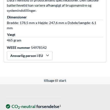
Data i henhold til producentens specifikationer. Den faktiske
batterilevetid kan variere afhængigt af brugsmønstre og
systemindstillinger.
Dimensioner
Bredde: 178,5 mm x Højde: 247,6 mm x Dybde/længde: 6,1
mm
Vægt
465 gram
WEEE nummer
54978142
Ansvarlig person i EU
tilbage til start
CO
-neutral
forsendelse
1
2