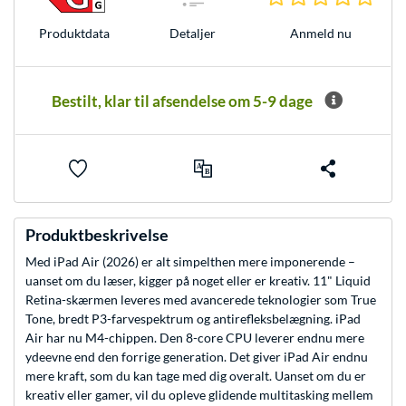
Anmeld nu
Produkt­data
Detaljer
Bestilt, klar til afsendelse om 5-9 dage
Produktbeskrivelse
Med iPad Air (2026) er alt simpelthen mere imponerende –
uanset om du læser, kigger på noget eller er kreativ. 11" Liquid
Retina-skærmen leveres med avancerede teknologier som True
Tone, bredt P3-farvespektrum og antirefleksbelægning. iPad
Air har nu M4-chippen. Den 8-core CPU leverer endnu mere
ydeevne end den forrige generation. Det giver iPad Air endnu
mere kraft, som du kan tage med dig overalt. Uanset om du er
kreativ eller gamer, vil du opleve glidende multitasking mellem