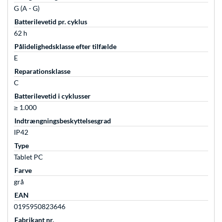
G (A - G)
Batterilevetid pr. cyklus
62 h
Pålidelighedsklasse efter tilfælde
E
Reparationsklasse
C
Batterilevetid i cyklusser
≥ 1.000
Indtrængningsbeskyttelsesgrad
IP42
Type
Tablet PC
Farve
grå
EAN
0195950823646
Fabrikant nr.