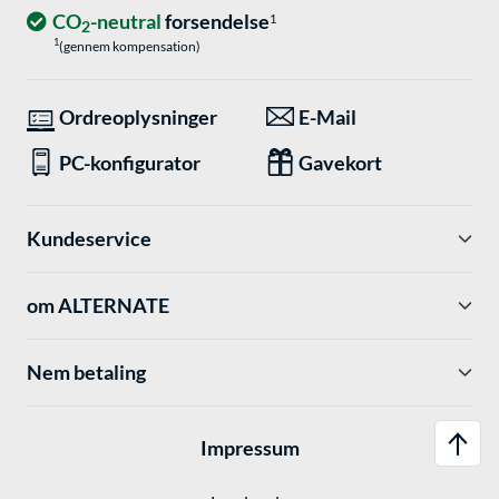
CO
-neutral
forsendelse
1
2
1
(gennem kompensation)
Ordreoplysninger
E-Mail
PC-konfigurator
Gavekort
Kundeservice
om ALTERNATE
Nem betaling
Impressum