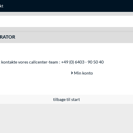
kt
Søg efter noget
URATOR
at kontakte vores callcenter-team :
+49 (0) 6403 - 90 50 40
Min konto
tilbage til start