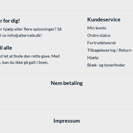
Kundeservice
r for dig!
Min konto
r hjælp eller flere oplysninger? Så
il os
info@alternate.dk
!
Ordre status
Fortrydelsesret
l alle
Tilbagelevering / Return
id let at finde den rette gave. Med
Hjælp
 kan du ikke gå galt i byen.
Blæk- og tonerfinder
Nem betaling
Impressum