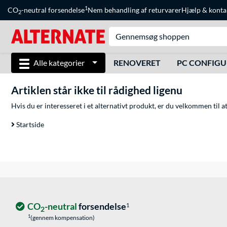
1
CO
-neutral forsendelse
Nem behandling af returvarer
Hjælp
&
konta
2
Alle kategorier
RENOVERET
PC CONFIG
Artiklen står ikke til rådighed ligenu
Hvis du er interesseret i et alternativt produkt, er du velkommen til 
Startside
CO
-neutral
forsendelse
1
2
1
(gennem kompensation)