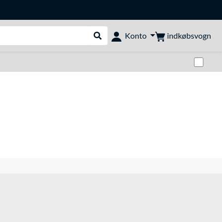
indkøbsvogn
Konto
Udfør søgning
Skif