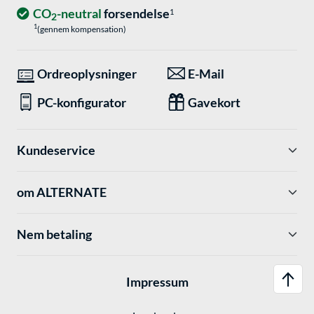
CO
-neutral
forsendelse
1
2
1
(gennem kompensation)
Ordreoplysninger
E-Mail
PC-konfigurator
Gavekort
Kundeservice
om ALTERNATE
Nem betaling
Impressum