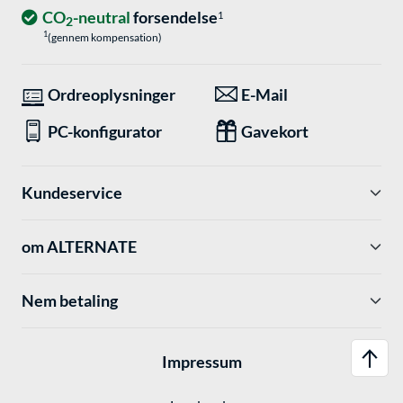
CO
-neutral
forsendelse
1
2
1
(gennem kompensation)
Ordreoplysninger
E-Mail
PC-konfigurator
Gavekort
Kundeservice
om ALTERNATE
Nem betaling
Impressum