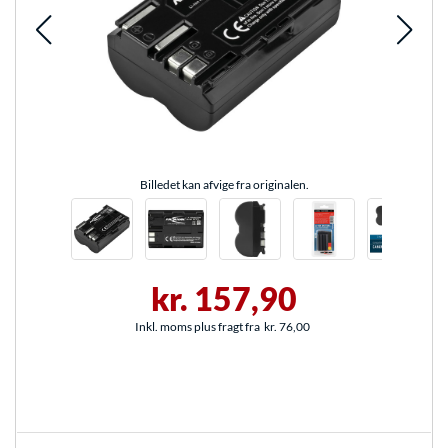
Billedet kan afvige fra originalen.
kr. 157,90
Inkl. moms plus fragt fra
kr. 76,00