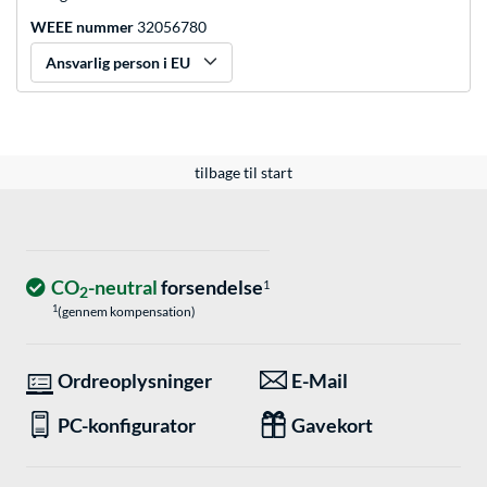
WEEE nummer
32056780
Ansvarlig person i EU
tilbage til start
CO
-neutral
forsendelse
1
2
1
(gennem kompensation)
Ordreoplysninger
E-Mail
PC-konfigurator
Gavekort