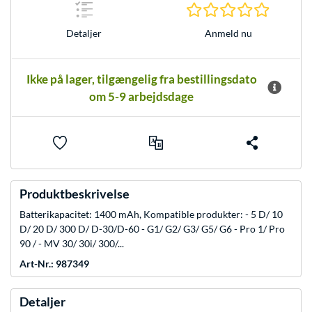
0.0 Stjer
Anmeld nu
Detaljer
Ikke på lager, tilgængelig fra bestillingsdato
om 5-9 arbejdsdage
Produktbeskrivelse
Batterikapacitet: 1400 mAh, Kompatible produkter: - 5 D/ 10
D/ 20 D/ 300 D/ D-30/D-60 - G1/ G2/ G3/ G5/ G6 - Pro 1/ Pro
90 / - MV 30/ 30i/ 300/...
Art-Nr.: 987349
Detaljer