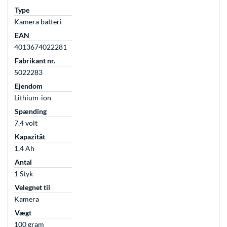
Type
Kamera batteri
EAN
4013674022281
Fabrikant nr.
5022283
Ejendom
Lithium-ion
Spænding
7,4 volt
Kapazität
1,4 Ah
Antal
1 Styk
Velegnet til
Kamera
Vægt
100 gram