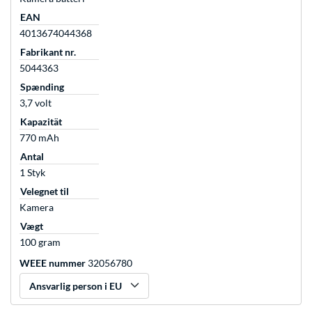
EAN
4013674044368
Fabrikant nr.
5044363
Spænding
3,7 volt
Kapazität
770 mAh
Antal
1 Styk
Velegnet til
Kamera
Vægt
100 gram
WEEE nummer
32056780
Ansvarlig person i EU