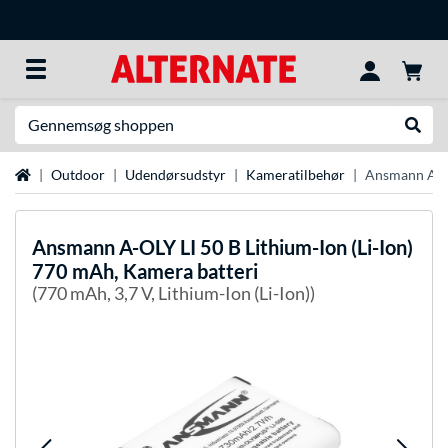
Søg efter noget
Udfør
Startside
Outdoor
Udendørsudstyr
Kameratilbehør
Ansmann A-OL
Ansmann
A-OLY LI 50 B Lithium-Ion (Li-Ion)
770 mAh, Kamera batteri
(770 mAh, 3,7 V, Lithium-Ion (Li-Ion))