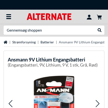
Søg efter noget
Udfør
Startside
Strømforsyning
Batterier
Ansmann 9V Lithium Engangsbat
Ansmann
9V Lithium Engangsbatteri
(Engangsbatteri, 9V, Lithium, 9 V, 1 stk, Grå, Rød)