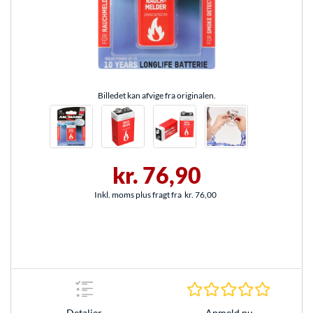
Billedet kan afvige fra originalen.
kr. 76,90
Inkl. moms plus fragt fra
kr. 76,00
0.0 Stjer
Anmeld nu
Detaljer