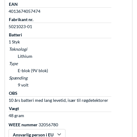
EAN
4013674057474
Fabrikant nr.
5021023-01
Batteri
1 Styk
Teknologi
Lithium
Type
E-blok (9V blok)
Spænding
9 volt
OBS
10 års batteri med lang levetid, især til røgdetektorer
Vægt
48 gram
WEEE nummer
32056780
Ansvarlig person i EU