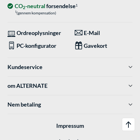
CO
-neutral
forsendelse
1
2
1
(gennem kompensation)
Ordreoplysninger
E-Mail
PC-konfigurator
Gavekort
Kundeservice
om ALTERNATE
Nem betaling
Impressum