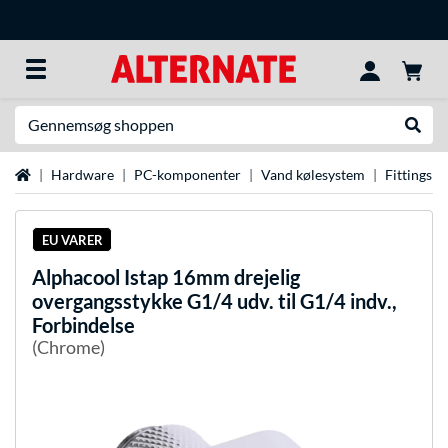
Søg efter noget
Udfør
Startside
Hardware
PC-komponenter
Vand kølesystem
Fittings
EU VARER
Alphacool
Istap 16mm drejelig
overgangsstykke G1/4 udv. til G1/4 indv.,
Forbindelse
(Chrome)