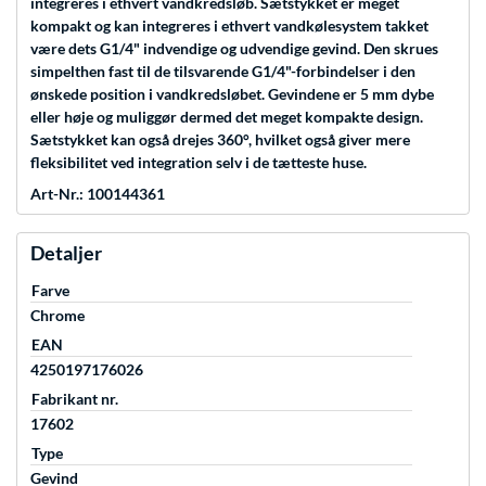
integreres i ethvert vandkredsløb. Sætstykket er meget
kompakt og kan integreres i ethvert vandkølesystem takket
være dets G1/4" indvendige og udvendige gevind. Den skrues
simpelthen fast til de tilsvarende G1/4"-forbindelser i den
ønskede position i vandkredsløbet. Gevindene er 5 mm dybe
eller høje og muliggør dermed det meget kompakte design.
Sætstykket kan også drejes 360°, hvilket også giver mere
fleksibilitet ved integration selv i de tætteste huse.
Art-Nr.: 100144361
Detaljer
Farve
Chrome
EAN
4250197176026
Fabrikant nr.
17602
Type
Gevind