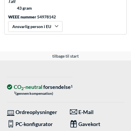
I alt
43 gram
WEEE nummer
54978142
Ansvarlig person i EU
tilbage til start
CO
-neutral
forsendelse
1
2
1
(gennem kompensation)
Ordreoplysninger
E-Mail
PC-konfigurator
Gavekort