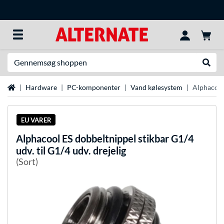
Søg efter noget
Udfør
Startside
Hardware
PC-komponenter
Vand kølesystem
Alphacool 
EU VARER
Alphacool
ES dobbeltnippel stikbar G1/4
udv. til G1/4 udv. drejelig
(Sort)