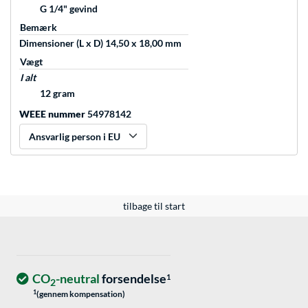
G 1/4" gevind
Bemærk
Dimensioner (L x D) 14,50 x 18,00 mm
Vægt
I alt
12 gram
WEEE nummer
54978142
Ansvarlig person i EU
tilbage til start
CO
-neutral
forsendelse
1
2
1
(gennem kompensation)