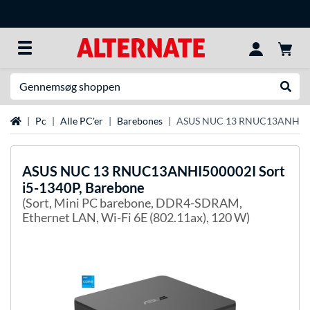
Søg efter noget
Udfør
Startside
Pc
Alle PC'er
Barebones
ASUS NUC 13 RNUC13ANHI5000
ASUS
NUC 13 RNUC13ANHI500002I Sort
i5-1340P, Barebone
(Sort, Mini PC barebone, DDR4-SDRAM,
Ethernet LAN, Wi-Fi 6E (802.11ax), 120 W)