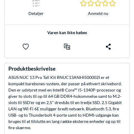
0.0 Stjer
Anmeld nu
Detaljer
Varen kan ikke købes
Produktbeskrivelse
ASUS NUC 13 Pro Tall Kit RNUC13ANHI500002I er et
kompakt barebones-system, der passer på ethvert skrivebord.
Den er udstyret med en Intel® Core™ i5-1340P-processor og
giver to slots til op til 64 GB DDR4-hukommelse samt to M.2-
slots til SSD'er og en 2,5" drevbås til en tredje SSD. 2.5 Gigabit
LAN og Wi-Fi 6E muliggør bredt netværk. Bluetooth 5.3, fire
USB- og to Thunderbolt 4-porte samt to HDMI-udgange kan
bruges til at tilslutte en lang række eksterne enheder og op til
fire skærme.