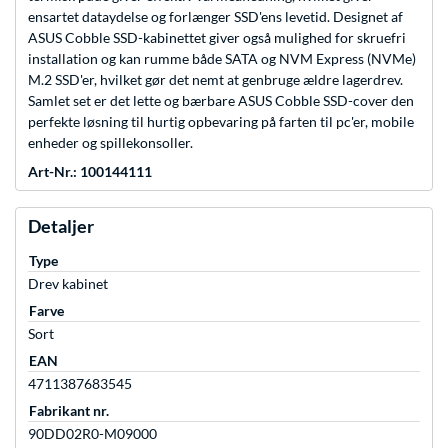
ensartet dataydelse og forlænger SSD'ens levetid. Designet af
ASUS Cobble SSD-kabinettet giver også mulighed for skruefri
installation og kan rumme både SATA og NVM Express (NVMe)
M.2 SSD'er, hvilket gør det nemt at genbruge ældre lagerdrev.
Samlet set er det lette og bærbare ASUS Cobble SSD-cover den
perfekte løsning til hurtig opbevaring på farten til pc'er, mobile
enheder og spillekonsoller.
Art-Nr.: 100144111
Detaljer
Type
Drev kabinet
Farve
Sort
EAN
4711387683545
Fabrikant nr.
90DD02R0-M09000