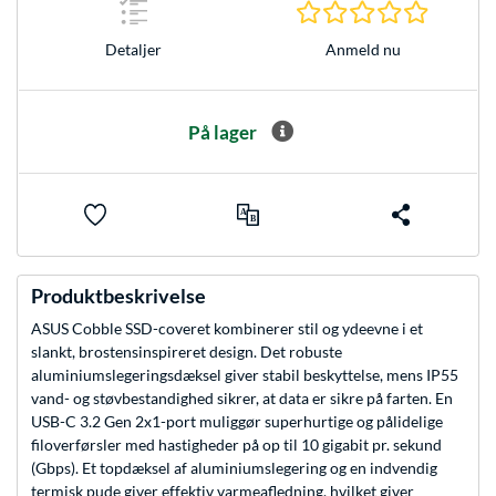
0.0 Stjer
Anmeld nu
Detaljer
På lager
Produktbeskrivelse
ASUS Cobble SSD-coveret kombinerer stil og ydeevne i et
slankt, brostensinspireret design. Det robuste
aluminiumslegeringsdæksel giver stabil beskyttelse, mens IP55
vand- og støvbestandighed sikrer, at data er sikre på farten. En
USB-C 3.2 Gen 2x1-port muliggør superhurtige og pålidelige
filoverførsler med hastigheder på op til 10 gigabit pr. sekund
(Gbps). Et topdæksel af aluminiumslegering og en indvendig
termisk pude giver effektiv varmeafledning, hvilket giver