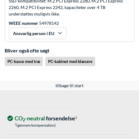
SSD-kompatibilitet: M.2 PCI Express 2280, M.2 PCI Express
2260, M.2 PCI Express 2242, kapaciteter over 4 TB
understøttes muligvis ikke.
WEEE nummer
54978142
Ansvarlig person i EU
Bliver også ofte søgt
PC-kasse med træ
PC-kabinet med blæsere
tilbage til start
CO
-neutral
forsendelse
1
2
1
(gennem kompensation)