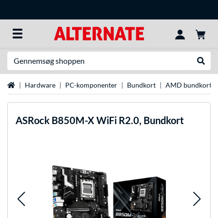
Søg efter noget
Udfør
Startside
Hardware
PC-komponenter
Bundkort
AMD bundkort
ASRock
B850M-X WiFi R2.0, Bundkort