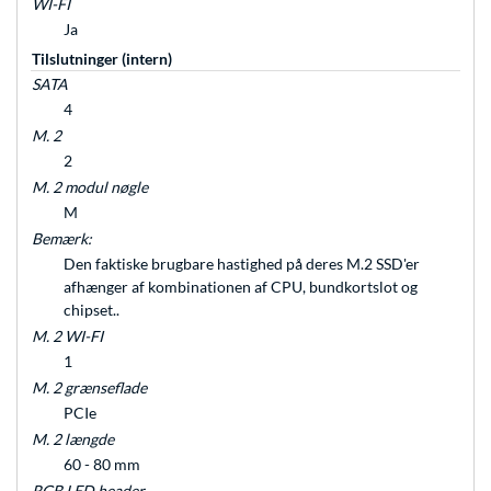
WI-FI
Ja
Tilslutninger (intern)
SATA
4
M. 2
2
M. 2 modul nøgle
M
Bemærk:
Den faktiske brugbare hastighed på deres M.2 SSD'er
afhænger af kombinationen af CPU, bundkortslot og
chipset..
M. 2 WI-FI
1
M. 2 grænseflade
PCIe
M. 2 længde
60 - 80 mm
RGB LED header