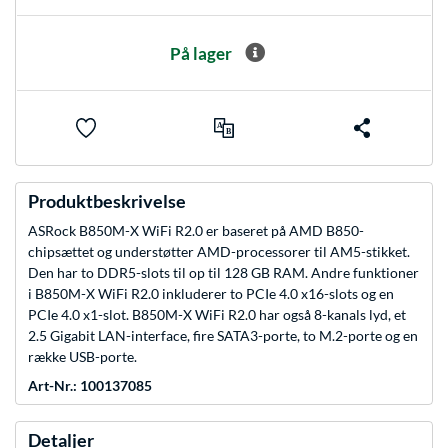
På lager
Produktbeskrivelse
ASRock B850M-X WiFi R2.0 er baseret på AMD B850-
chipsættet og understøtter AMD-processorer til AM5-stikket.
Den har to DDR5-slots til op til 128 GB RAM. Andre funktioner
i B850M-X WiFi R2.0 inkluderer to PCIe 4.0 x16-slots og en
PCIe 4.0 x1-slot. B850M-X WiFi R2.0 har også 8-kanals lyd, et
2.5 Gigabit LAN-interface, fire SATA3-porte, to M.2-porte og en
række USB-porte.
Art-Nr.: 100137085
Detaljer