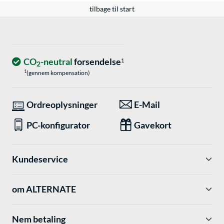
tilbage til start
CO
-neutral
forsendelse
1
2
1
(gennem kompensation)
Ordreoplysninger
E-Mail
PC-konfigurator
Gavekort
Kundeservice
om ALTERNATE
Nem betaling