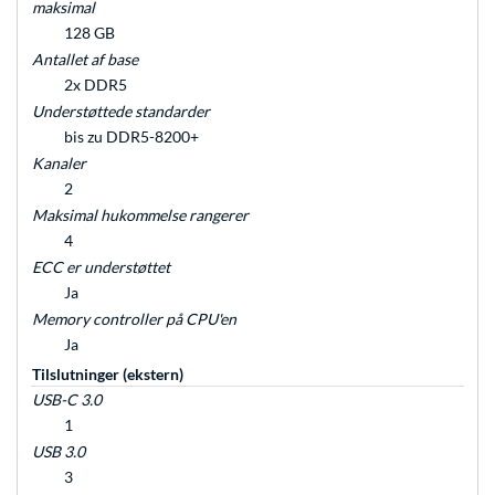
maksimal
128 GB
Antallet af base
2x DDR5
Understøttede standarder
bis zu DDR5-8200+
Kanaler
2
Maksimal hukommelse rangerer
4
ECC er understøttet
Ja
Memory controller på CPU'en
Ja
Tilslutninger (ekstern)
USB-C 3.0
1
USB 3.0
3