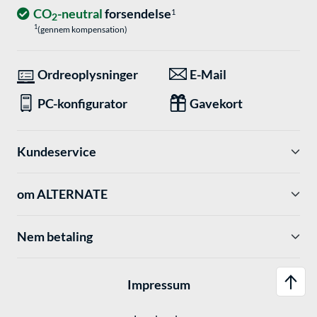
CO
-neutral
forsendelse
1
2
1
(gennem kompensation)
Ordreoplysninger
E-Mail
PC-konfigurator
Gavekort
Kundeservice
om ALTERNATE
Nem betaling
Impressum