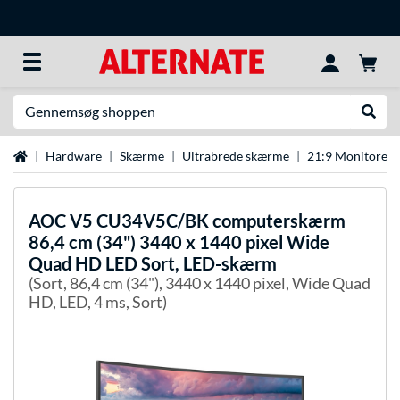
Søg efter noget
Udfør
Startside
Hardware
Skærme
Ultrabrede skærme
21:9 Monitorer
AOC
V5 CU34V5C/BK computerskærm
86,4 cm (34") 3440 x 1440 pixel Wide
Quad HD LED Sort, LED-skærm
(Sort, 86,4 cm (34"), 3440 x 1440 pixel, Wide Quad
HD, LED, 4 ms, Sort)