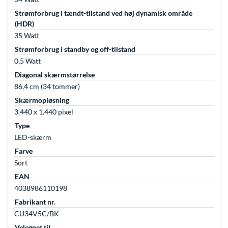
Strømforbrug i tændt-tilstand ved høj dynamisk område
(HDR)
35 Watt
Strømforbrug i standby og off-tilstand
0,5 Watt
Diagonal skærmstørrelse
86,4 cm (34 tommer)
Skærmopløsning
3.440 x 1.440 pixel
Type
LED-skærm
Farve
Sort
EAN
4038986110198
Fabrikant nr.
CU34V5C/BK
Velegnet til