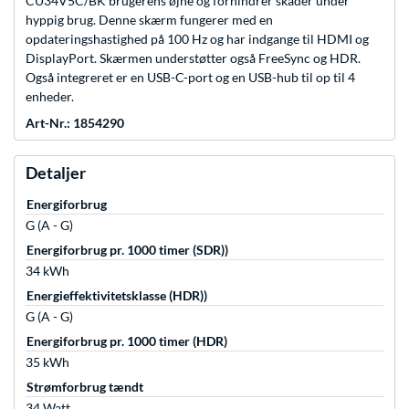
CU34V5C/BK brugerens øjne og forhindrer skader under
hyppig brug. Denne skærm fungerer med en
opdateringshastighed på 100 Hz og har indgange til HDMI og
DisplayPort. Skærmen understøtter også FreeSync og HDR.
Også integreret er en USB-C-port og en USB-hub til op til 4
enheder.
Art-Nr.: 1854290
Detaljer
Energiforbrug
G (A - G)
Energiforbrug pr. 1000 timer (SDR))
34 kWh
Energieffektivitetsklasse (HDR))
G (A - G)
Energiforbrug pr. 1000 timer (HDR)
35 kWh
Strømforbrug tændt
34 Watt