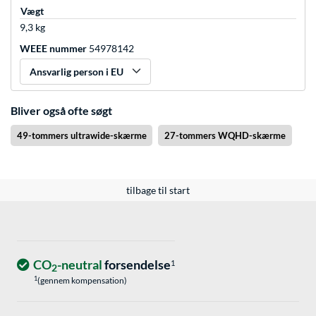
Vægt
9,3 kg
WEEE nummer
54978142
Ansvarlig person i EU
Bliver også ofte søgt
49-tommers ultrawide-skærme
27-tommers WQHD-skærme
tilbage til start
CO
-neutral
forsendelse
1
2
1
(gennem kompensation)