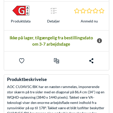
0.0 S
Anmeld nu
Produkt­data
Detaljer
Ikke på lager, tilgængelig fra bestillingsdato
om 3-7 arbejdsdage
Produktbeskrivelse
AOC CU34V5C/BK har en næsten rammeløs, imponerende
stor skærm på tre sider med en diagonal på 86,4 cm (34") og en
WQHD-opløsning (3840 x 1440 pixels). Takket være VA-
teknologi viser den enorme arbejdsflade nemt indhold fra
synsvinkler på op til 178°. Takket være et blåt lysfilter beskytter