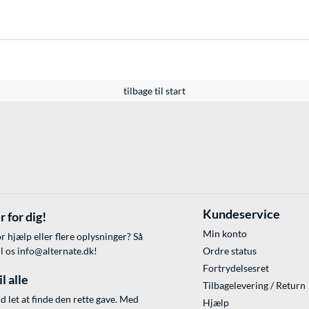
tilbage til start
Kundeservice
r for dig!
Min konto
r hjælp eller flere oplysninger? Så
il os
info@alternate.dk
!
Ordre status
Fortrydelsesret
l alle
Tilbagelevering / Return
id let at finde den rette gave. Med
Hjælp