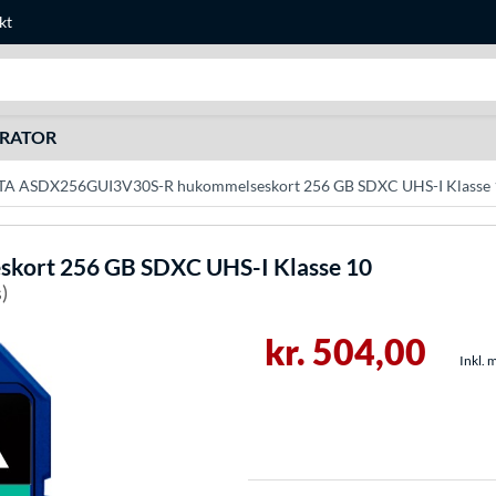
kt
Søg efter noget
URATOR
A ASDX256GUI3V30S-R hukommelseskort 256 GB SDXC UHS-I Klasse 
ort 256 GB SDXC UHS-I Klasse 10
)
kr. 504,00
Inkl. 