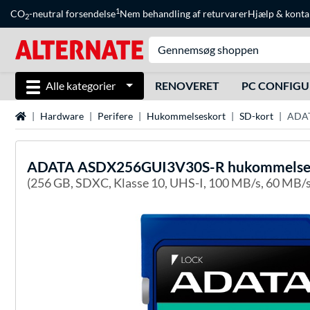
1
CO
-neutral forsendelse
Nem behandling af returvarer
Hjælp
&
konta
2
Alle kategorier
RENOVERET
PC CONFIG
Startside
Hardware
Perifere
Hukommelseskort
SD-kort
ADAT
ADATA
ASDX256GUI3V30S-R hukommelsesk
(256 GB, SDXC, Klasse 10, UHS-I, 100 MB/s, 60 MB/s