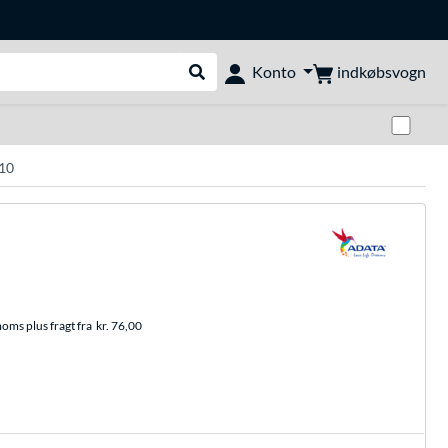
indkøbsvogn
Konto
Udfør søgning
Skif
10
moms plus fragt fra
kr. 76,00