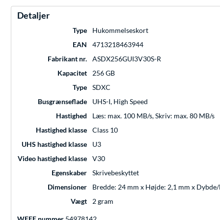
Detaljer
Type
Hukommelseskort
EAN
4713218463944
Fabrikant nr.
ASDX256GUI3V30S-R
Kapacitet
256 GB
Type
SDXC
Busgrænseflade
UHS-I, High Speed
Hastighed
Læs: max. 100 MB/s, Skriv: max. 80 MB/s
Hastighed klasse
Class 10
UHS hastighed klasse
U3
Video hastighed klasse
V30
Egenskaber
Skrivebeskyttet
Dimensioner
Bredde: 24 mm x Højde: 2,1 mm x Dybde
Vægt
2 gram
WEEE nummer
54978142