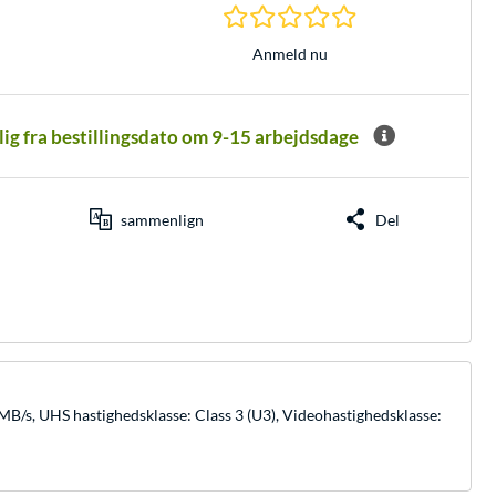
0.0 Stjerner hos 0 
Anmeld nu
elig fra bestillingsdato om 9-15 arbejdsdage
sammenlign
Del
B/s, UHS hastighedsklasse: Class 3 (U3), Videohastighedsklasse: