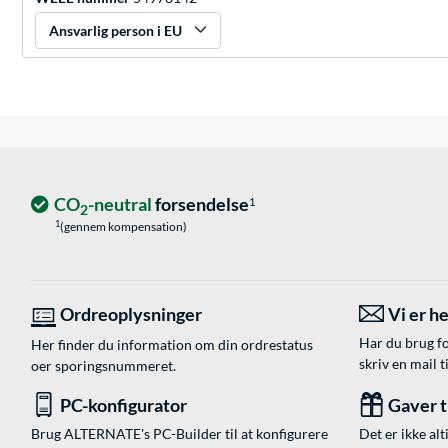
Ansvarlig person i EU
CO
-neutral
forsendelse
1
2
1
(gennem kompensation)
Ordreoplysninger
Vi er he
Har du brug fo
Her finder du information om din ordrestatus
skriv en mail t
oer sporingsnummeret.
PC-konfigurator
Gaver ti
Brug ALTERNATE's PC-Builder til at konfigurere
Det er ikke alt