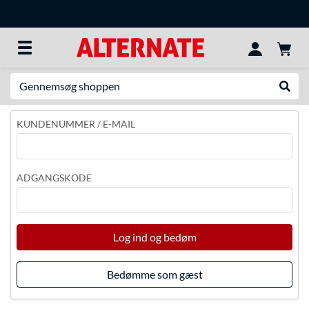
Søg efter noget
Udfør
KUNDENUMMER / E-MAIL
ADGANGSKODE
Log ind og bedøm
Bedømme som gæst