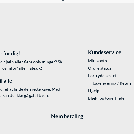
Kundeservice
r for dig!
Min konto
r hjælp eller flere oplysninger? Så
il os
info@alternate.dk
!
Ordre status
Fortrydelsesret
l alle
Tilbagelevering / Return
id let at finde den rette gave. Med
Hjælp
 kan du ikke gå galt i byen.
Blæk- og tonerfinder
Nem betaling