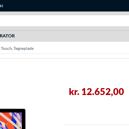
kt
Søg efter noget
URATOR
 Touch, Tegneplade
kr. 12.652,00