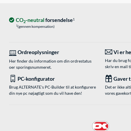
CO
-neutral
forsendelse
1
2
1
(gennem kompensation)
Ordreoplysninger
Vi er he
Har du brug fo
Her finder du information om din ordrestatus
skriv en mail t
oer sporingsnummeret.
PC-konfigurator
Gaver ti
Brug ALTERNATE's PC-Builder til at konfigurere
Det er ikke alt
din nye pc nøjagtigt som du vil have den!
vores gavekort,