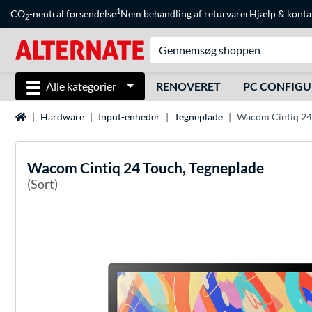
1
CO
-neutral forsendelse
Nem behandling af returvarer
Hjælp
&
konta
2
Alle kategorier
RENOVERET
PC CONFIG
Startside
Hardware
Input-enheder
Tegneplade
Wacom Cintiq 24
Wacom
Cintiq 24 Touch, Tegneplade
(Sort)