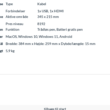
se
Type
Kabel
Forbindelser
1x USB, 1x HDMI
ke
Aktive område
345 x 215 mm
Pres niveau
8192
en
Funktion
Trådløs pen, Batteri gratis pen
er
MacOS, Windows 10, Windows 11, Android
ål
Bredde: 384 mm x Højde: 259 mm x Dybde/længde: 15 mm
gt
5,9 kg
tilbage til start