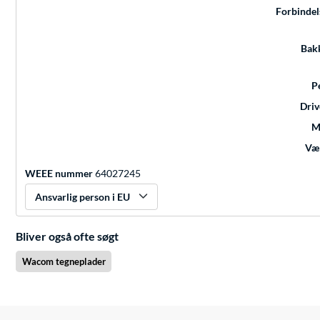
Forbindel
Bak
P
Driv
M
Væ
WEEE nummer
64027245
Ansvarlig person i EU
Bliver også ofte søgt
Wacom tegneplader