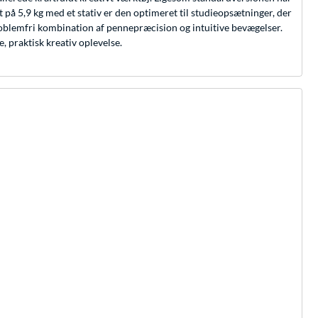
 5,9 kg med et stativ er den optimeret til studieopsætninger, der
problemfri kombination af pennepræcision og intuitive bevægelser.
praktisk kreativ oplevelse.