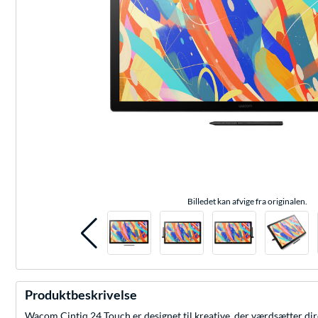
Billedet kan afvige fra originalen.
Produktbeskrivelse
Wacom Cintiq 24 Touch er designet til kreative, der værdsætter direk