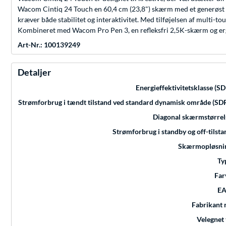
Wacom Cintiq 24 Touch en 60,4 cm (23,8") skærm med et generøst ak
kræver både stabilitet og interaktivitet. Med tilføjelsen af multi
Kombineret med Wacom Pro Pen 3, en refleksfri 2,5K-skærm og ergo
Art-Nr.: 100139249
Detaljer
Energieffektivitetsklasse (SD
Strømforbrug i tændt tilstand ved standard dynamisk område (SDR
Diagonal skærmstørrel
Strømforbrug i standby og off-tilsta
Skærmopløsni
Ty
Far
E
Fabrikant n
Velegnet 