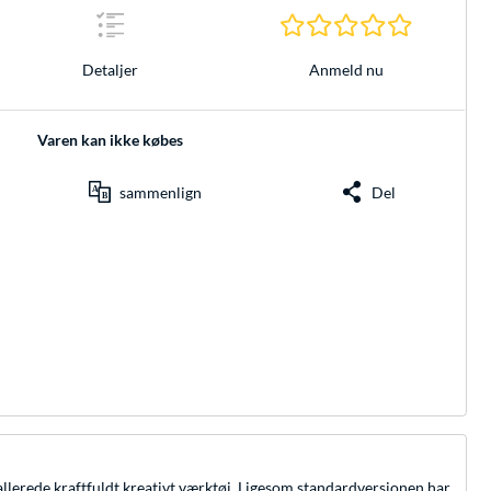
0.0 Stjerne
Anmeld nu
Detaljer
Varen kan ikke købes
sammenlign
Del
t allerede kraftfuldt kreativt værktøj. Ligesom standardversionen har