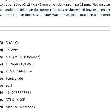
tivt område på 527 x 296 mm og en slank profil på 21 mm. Med en vægt på
-touch-understøttelse kan du zoome, rotere og navigere med fingrene - en 
nomi, der kan tilpasses, tilbyder Wacom Cintiq 24 Touch en omfattende, 
R)
D (A - G)
))
16 Watt
se
60,4 cm (23,8 tommer)
nd
1,5 Watt / 0,3 Watt
ng
2560 x 1440 pixel
pe
Tegneplade
ve
Sort
AN
4949268623681
r.
DTH246K0B
til
Mac, PC, Notebook