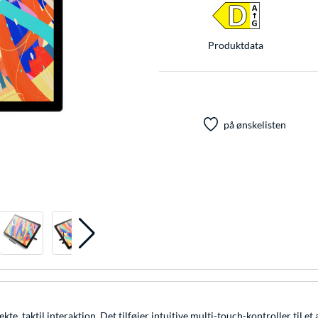
Produkt­data
på ønskelisten
te, taktil interaktion. Det tilføjer intuitive multi-touch-kontroller til e