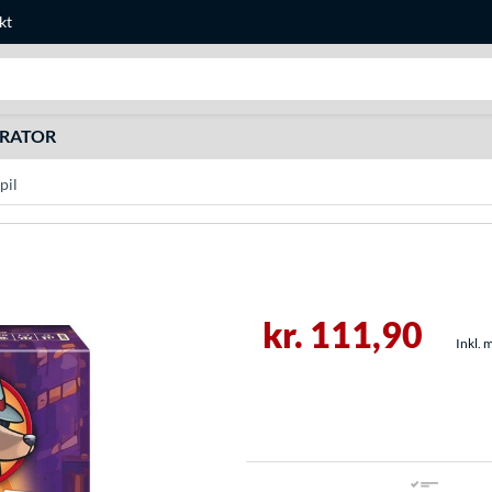
kt
Søg efter noget
URATOR
pil
kr. 111,90
Inkl. 