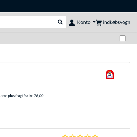
indkøbsvogn
Konto
Udfør søgning
Skif
moms plus fragt fra
kr. 76,00
0.0 Stjerner hos 0 