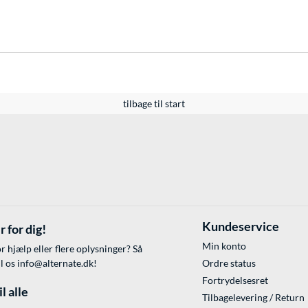
tilbage til start
Kundeservice
r for dig!
Min konto
r hjælp eller flere oplysninger? Så
il os
info@alternate.dk
!
Ordre status
Fortrydelsesret
l alle
Tilbagelevering / Return