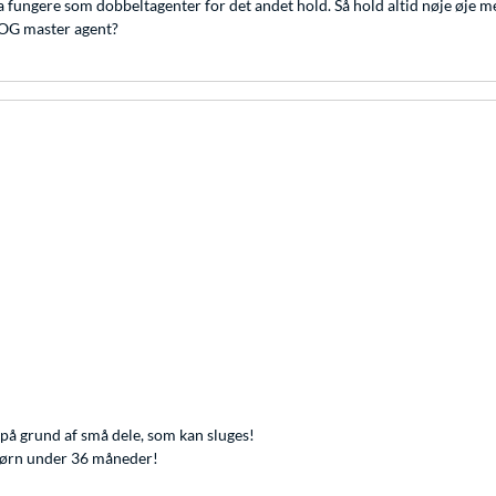
 fungere som dobbeltagenter for det andet hold. Så hold altid nøje øje me
n DOG master agent?
på grund af små dele, som kan sluges!
l børn under 36 måneder!