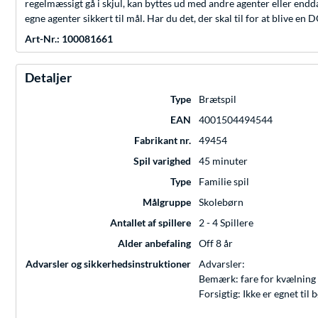
regelmæssigt gå i skjul, kan byttes ud med andre agenter eller endda
egne agenter sikkert til mål. Har du det, der skal til for at blive e
Art-Nr.: 100081661
Detaljer
Type
Brætspil
EAN
4001504494544
Fabrikant nr.
49454
Spil varighed
45 minuter
Type
Familie spil
Målgruppe
Skolebørn
Antallet af spillere
2 - 4 Spillere
Alder anbefaling
Off 8 år
Advarsler og sikkerhedsinstruktioner
Advarsler:
Bemærk: fare for kvælning 
Forsigtig: Ikke er egnet ti