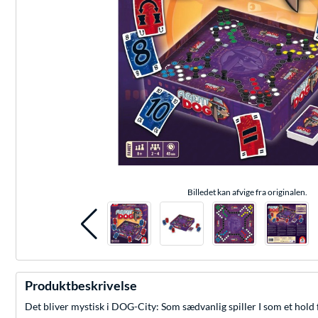
Billedet kan afvige fra originalen.
Produktbeskrivelse
Det bliver mystisk i DOG-City: Som sædvanlig spiller I som et hold f