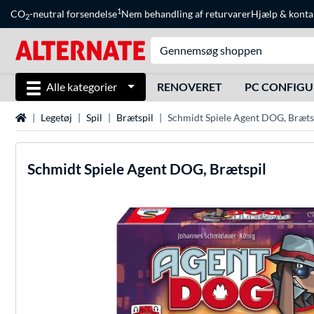
1
CO
-neutral forsendelse
Nem behandling af returvarer
Hjælp
&
konta
2
Alle kategorier
RENOVERET
PC CONFIG
Startside
Legetøj
Spil
Brætspil
Schmidt Spiele Agent DOG, Bræts
Schmidt Spiele
Agent DOG, Brætspil