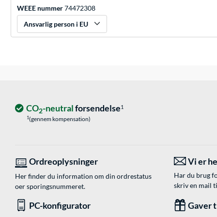
WEEE nummer
74472308
Ansvarlig person i EU
CO
-neutral
forsendelse
1
2
1
(gennem kompensation)
Ordreoplysninger
Vi er he
Har du brug fo
Her finder du information om din ordrestatus
skriv en mail t
oer sporingsnummeret.
PC-konfigurator
Gaver ti