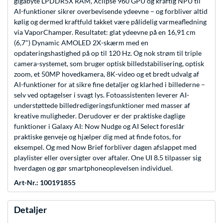
gigabyte LPDDR5X RAM, Xclipse 960 GPU og kraftig NPU til
AI-funktioner sikrer overbevisende ydeevne – og forbliver altid
kølig og dermed kraftfuld takket være pålidelig varmeafledning
via VaporChamper. Resultatet: glat ydeevne på en 16,91 cm
(6,7") Dynamic AMOLED 2X-skærm med en
opdateringshastighed på op til 120 Hz. Og nok strøm til triple
camera-systemet, som bruger optisk billedstabilisering, optisk
zoom, et 50MP hovedkamera, 8K-video og et bredt udvalg af
AI-funktioner for at sikre fine detaljer og klarhed i billederne –
selv ved optagelser i svagt lys. Fotoassistenten leverer AI-
understøttede billedredigeringsfunktioner med masser af
kreative muligheder. Derudover er der praktiske daglige
funktioner i Galaxy AI: Now Nudge og AI Select foreslår
praktiske genveje og hjælper dig med at finde fotos, for
eksempel. Og med Now Brief forbliver dagen afslappet med
playlister eller oversigter over aftaler. One UI 8.5 tilpasser sig
hverdagen og gør smartphoneoplevelsen individuel.
Art-Nr.: 100191855
Detaljer