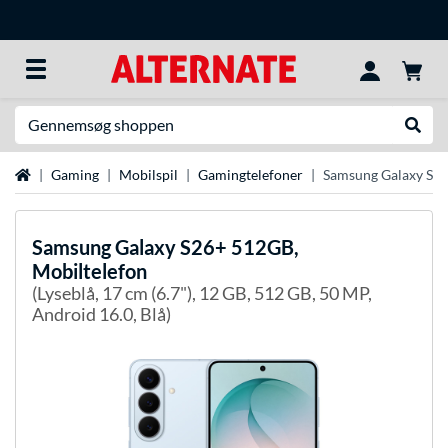
Søg efter noget
Udfør
Startside
Gaming
Mobilspil
Gamingtelefoner
Samsung Galaxy S26
Samsung
Galaxy S26+ 512GB,
Mobiltelefon
(Lyseblå, 17 cm (6.7"), 12 GB, 512 GB, 50 MP,
Android 16.0, Blå)