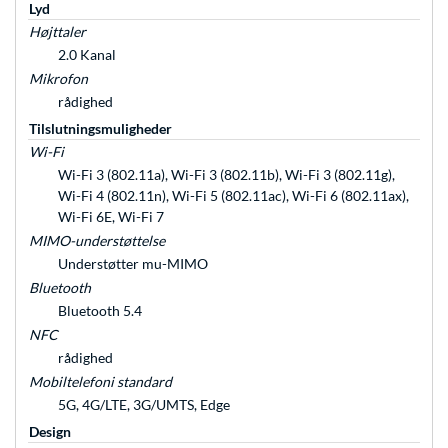
Lyd
Højttaler
2.0 Kanal
Mikrofon
rådighed
Tilslutningsmuligheder
Wi-Fi
Wi-Fi 3 (802.11a), Wi-Fi 3 (802.11b), Wi-Fi 3 (802.11g),
Wi-Fi 4 (802.11n), Wi-Fi 5 (802.11ac), Wi-Fi 6 (802.11ax),
Wi-Fi 6E, Wi-Fi 7
MIMO-understøttelse
Understøtter mu-MIMO
Bluetooth
Bluetooth 5.4
NFC
rådighed
Mobiltelefoni standard
5G, 4G/LTE, 3G/UMTS, Edge
Design