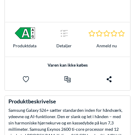
0.0 S
Anmeld nu
Produkt­data
Detaljer
Varen kan ikke købes
Produktbeskrivelse
Samsung Galaxy S26+ sætter standarden inden for håndværk,
ydeevne og AI-funktioner. Den er slank og let i hånden – med
sin harmoniske hjørnekurve og en kassedybde på kun 7,3
millimeter. Samsung Exynos 2600 ti-core processor med 12