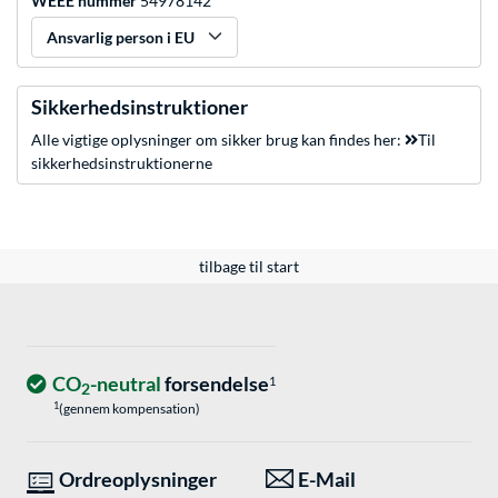
WEEE nummer
54978142
Ansvarlig person i EU
Sikkerhedsinstruktioner
Alle vigtige oplysninger om sikker brug kan findes her:
Til
sikkerhedsinstruktionerne
tilbage til start
CO
-neutral
forsendelse
1
2
1
(gennem kompensation)
Ordreoplysninger
E-Mail