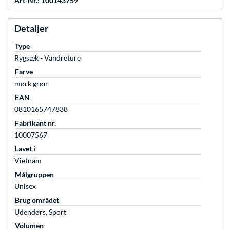
Art-Nr.: 100143759
Detaljer
Type
Rygsæk - Vandreture
Farve
mørk grøn
EAN
0810165747838
Fabrikant nr.
10007567
Lavet i
Vietnam
Målgruppen
Unisex
Brug området
Udendørs, Sport
Volumen