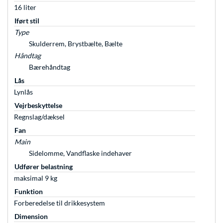
16 liter
Iført stil
Type
Skulderrem, Brystbælte, Bælte
Håndtag
Bærehåndtag
Lås
Lynlås
Vejrbeskyttelse
Regnslag/dæksel
Fan
Main
Sidelomme, Vandflaske indehaver
Udfører belastning
maksimal 9 kg
Funktion
Forberedelse til drikkesystem
Dimension