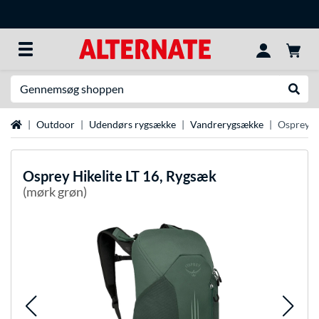
Søg efter noget
Udfør
Startside
Outdoor
Udendørs rygsække
Vandrerygsække
Osprey Hi
Osprey
Hikelite LT 16, Rygsæk
(mørk grøn)