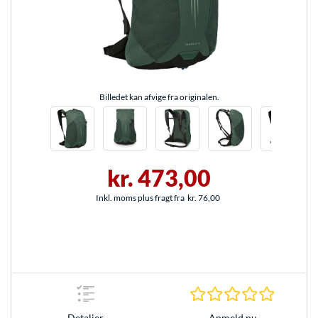
Billedet kan afvige fra originalen.
kr. 473,00
Inkl. moms plus fragt fra
kr. 76,00
0.0 Stjer
Anmeld nu
Detaljer