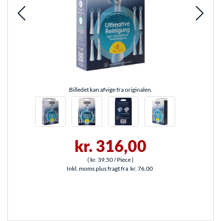
Billedet kan afvige fra originalen.
kr. 316,00
(
kr. 39,50
/ Piece
)
Inkl. moms plus fragt fra
kr. 76,00