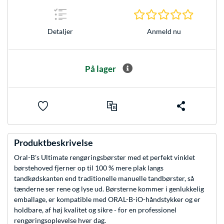
0.0 Stjer
Anmeld nu
Detaljer
På lager
Produktbeskrivelse
Oral-B's Ultimate rengøringsbørster med et perfekt vinklet
børstehoved fjerner op til 100 % mere plak langs
tandkødskanten end traditionelle manuelle tandbørster, så
tænderne ser rene og lyse ud. Børsterne kommer i genlukkelig
emballage, er kompatible med ORAL-B-iO-håndstykker og er
holdbare, af høj kvalitet og sikre - for en professionel
rengøringsoplevelse hver dag.