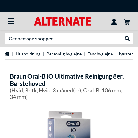
Søg efter noget
Udfør
Startside
Husholdning
Personlig hygiejne
Tandhygiejne
børster
Braun
Oral-B iO Ultimative Reinigung 8er,
Børstehoved
(Hvid, 8 stk, Hvid, 3 måned(er), Oral-B, 106 mm,
34 mm)