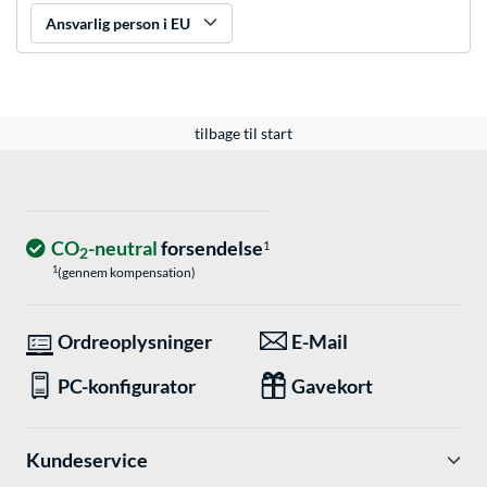
Ansvarlig person i EU
tilbage til start
CO
-neutral
forsendelse
1
2
1
(gennem kompensation)
Ordreoplysninger
E-Mail
PC-konfigurator
Gavekort
Kundeservice