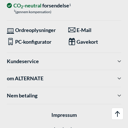
CO
-neutral
forsendelse
1
2
1
(gennem kompensation)
Ordreoplysninger
E-Mail
PC-konfigurator
Gavekort
Kundeservice
om ALTERNATE
Nem betaling
Impressum