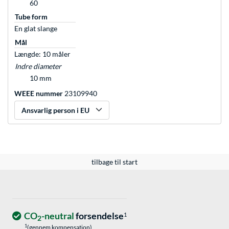
60
Tube form
En glat slange
Mål
Længde: 10 måler
Indre diameter
10 mm
WEEE nummer
23109940
Ansvarlig person i EU
tilbage til start
CO
-neutral
forsendelse
1
2
1
(gennem kompensation)