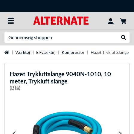
Søg efter noget
Udfør
Startside
Værktøj
El-værktøj
Kompressor
Hazet Trykluftslange 9
Hazet
Trykluftslange 9040N-1010, 10
meter, Trykluft slange
(Blå)