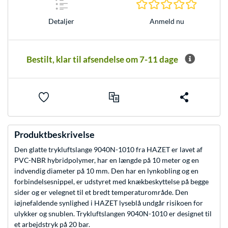
0.0 Stjer
Anmeld nu
Detaljer
Bestilt, klar til afsendelse om 7-11 dage
Produktbeskrivelse
Den glatte trykluftslange 9040N-1010 fra HAZET er lavet af
PVC-NBR hybridpolymer, har en længde på 10 meter og en
indvendig diameter på 10 mm. Den har en lynkobling og en
forbindelsesnippel, er udstyret med knækbeskyttelse på begge
sider og er velegnet til et bredt temperaturområde. Den
iøjnefaldende synlighed i HAZET lyseblå undgår risikoen for
ulykker og snublen. Trykluftslangen 9040N-1010 er designet til
et arbejdstryk på 20 bar.