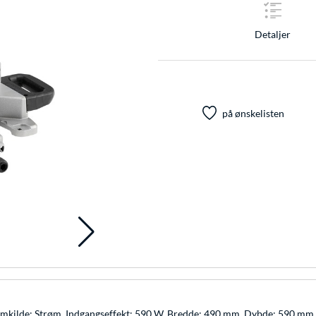
Detaljer
på ønskelisten
°. Strømkilde: Strøm, Indgangseffekt: 590 W. Bredde: 490 mm, Dybde: 590 m