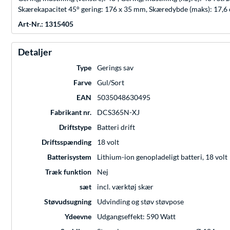
Skærekapacitet 45° gering: 176 x 35 mm, Skæredybde (maks): 17,6
Art-Nr.: 1315405
Detaljer
Type
Gerings sav
Farve
Gul/Sort
EAN
5035048630495
Fabrikant nr.
DCS365N-XJ
Driftstype
Batteri drift
Driftsspænding
18 volt
Batterisystem
Lithium-ion genopladeligt batteri, 18 volt
Træk funktion
Nej
sæt
incl. værktøj skær
Støvudsugning
Udvinding og støv støvpose
Ydeevne
Udgangseffekt: 590 Watt