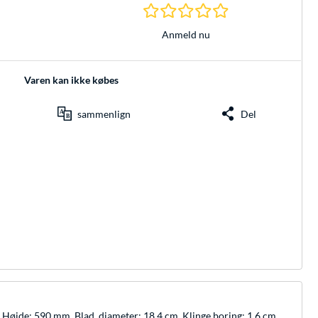
0.0 Stjerner hos 0 
Anmeld nu
Varen kan ikke købes
sammenlign
Del
m, Højde: 590 mm. Blad, diameter: 18,4 cm, Klinge boring: 1,6 cm.