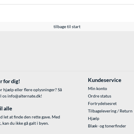
tilbage til start
Kundeservice
r for dig!
Min konto
r hjælp eller flere oplysninger? Så
il os
info@alternate.dk
!
Ordre status
Fortrydelsesret
l alle
Tilbagelevering / Return
id let at finde den rette gave. Med
Hjælp
 kan du ikke gå galt i byen.
Blæk- og tonerfinder