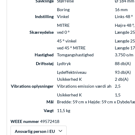
Savklinge
Størrelse
Ø 184 mm
Boring
16 mm
Indstilling
Vinkel
Links 48 °
MITRE
Højre 48 °,
Skæreydelse
ved 0 °
Længde 2
45 ° vinkel
Længde 2
ved 45 ° MITRE
Længde 1
Hastighed
Tomgangshastighed
3.750 o/m
Driftsstøj
Lydtryk
88 db(A)
Lydeffektniveau
93 db(A)
Usikkerhed K
2 db(A)
Vibrations oplysninger
Vibrations emission værdi ah
2,5
Usikkerhed K
1,5
Mål
Bredde: 59 cm x Højde: 59 cm x Dybde/l
Vægt
11,5 kg
WEEE nummer
49572418
Ansvarlig person i EU