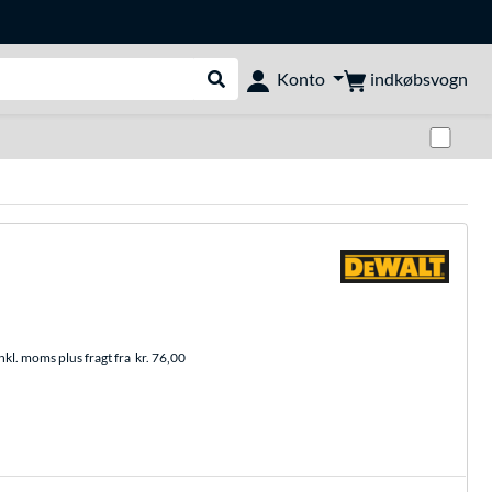
indkøbsvogn
Konto
Udfør søgning
Skif
nkl. moms plus fragt fra
kr. 76,00