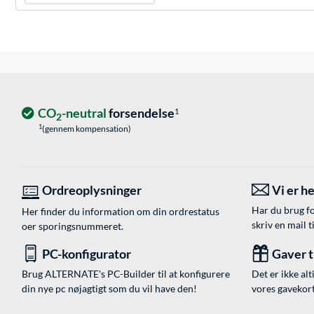
CO
-neutral
forsendelse
1
2
1
(gennem kompensation)
Ordreoplysninger
Vi er he
Har du brug fo
Her finder du information om din ordrestatus
skriv en mail t
oer sporingsnummeret.
PC-konfigurator
Gaver ti
Brug ALTERNATE's PC-Builder til at konfigurere
Det er ikke alt
din nye pc nøjagtigt som du vil have den!
vores gavekort,