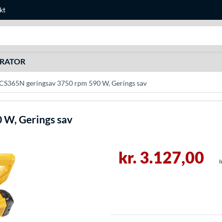
kt
Søg efter noget
URATOR
365N geringsav 3750 rpm 590 W, Gerings sav
 W, Gerings sav
kr. 3.127,00
I