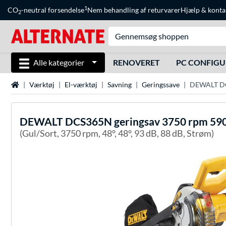
1
CO
-neutral forsendelse
Nem behandling af returvarer
Hjælp
&
konta
2
Alle kategorier
RENOVERET
PC CONFIG
Startside
Værktøj
El-værktøj
Savning
Geringssave
DEWALT DCS
DEWALT
DCS365N geringsav 3750 rpm 590
(Gul/Sort, 3750 rpm, 48°, 48°, 93 dB, 88 dB, Strøm)