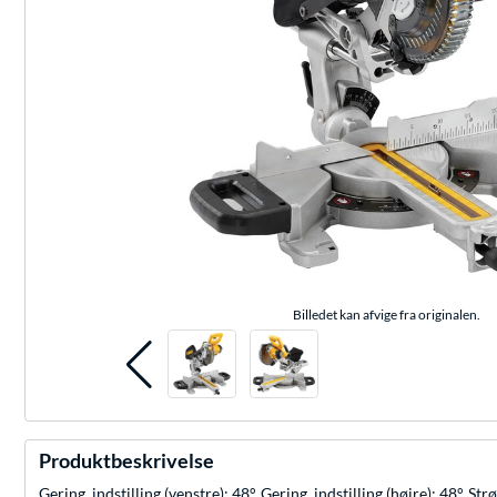
Billedet kan afvige fra originalen.
Produktbeskrivelse
Gering, indstilling (venstre): 48°, Gering, indstilling (højre): 48