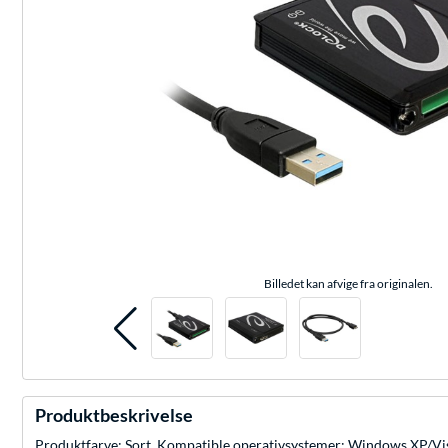
Billedet kan afvige fra originalen.
Produktbeskrivelse
Produktfarve: Sort, Kompatible operativsystemer: Windows XP/Vist