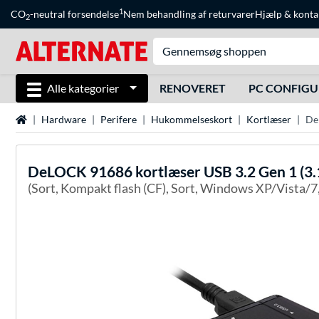
1
CO
-neutral forsendelse
Nem behandling af returvarer
Hjælp
&
konta
2
Alle kategorier
RENOVERET
PC CONFIG
Startside
Hardware
Perifere
Hukommelseskort
Kortlæser
De
DeLOCK
91686 kortlæser USB 3.2 Gen 1 (3.
(Sort, Kompakt flash (CF), Sort, Windows XP/Vista/7,