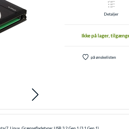
Detaljer
Ikke på lager, tilgæng
på ønskelisten
a/7, Linux. Grænsefladetype: USB 3.2 Gen 1 (3.1 Gen 1)