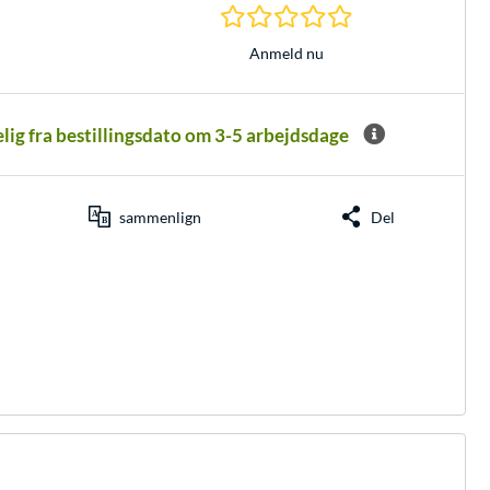
0.0 Stjerner hos 0 
Anmeld nu
elig fra bestillingsdato om 3-5 arbejdsdage
sammenlign
Del