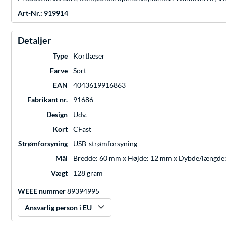
Art-Nr.: 919914
Detaljer
Type
Kortlæser
Farve
Sort
EAN
4043619916863
Fabrikant nr.
91686
Design
Udv.
Kort
CFast
Strømforsyning
USB-strømforsyning
Mål
Bredde: 60 mm x Højde: 12 mm x Dybde/længde
Vægt
128 gram
WEEE nummer
89394995
Ansvarlig person i EU