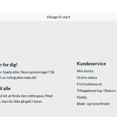
tilbage til start
Kundeservice
r for dig!
Min konto
r hjælp eller flere oplysninger? Så
il os
info@alternate.dk
!
Ordre status
Fortrydelsesret
l alle
Tilbagelevering / Return
id let at finde den rette gave. Med
Hjælp
 kan du ikke gå galt i byen.
Blæk- og tonerfinder