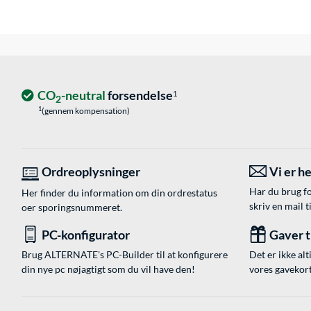
CO
-neutral
forsendelse
1
2
1
(gennem kompensation)
Ordreoplysninger
Vi er he
Har du brug fo
Her finder du information om din ordrestatus
skriv en mail t
oer sporingsnummeret.
PC-konfigurator
Gaver ti
Brug ALTERNATE's PC-Builder til at konfigurere
Det er ikke alt
din nye pc nøjagtigt som du vil have den!
vores gavekort,