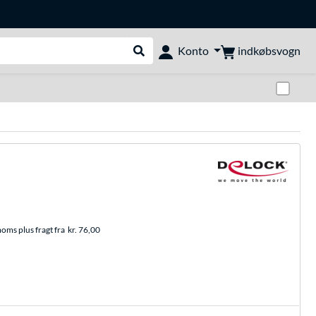
indkøbsvogn
Konto
Udfør søgning
Skif
moms plus fragt fra
kr. 76,00