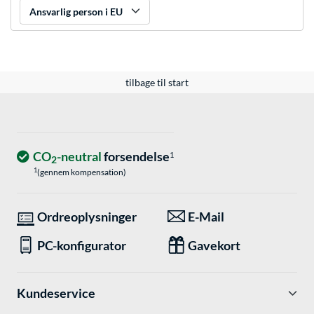
Ansvarlig person i EU
tilbage til start
CO
-neutral
forsendelse
1
2
1
(gennem kompensation)
Ordreoplysninger
E-Mail
PC-konfigurator
Gavekort
Kundeservice