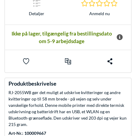
0.0 Stjer
Anmeld nu
Detaljer
Ikke på lager, tilgængelig fra bestillingsdato
om 5-9 arbejdsdage
Produktbeskrivelse
RJ-2055WB gør det muligt at udskrive kvitteringer og andre
kvitteringer op til 58 mm brede - på vejen og selv under
vanskelige forhold. Denne mobile printer med direkte termisk
udskrivning og batteridrift har en USB, et WLAN og en
Bluetooth-grænseflade. Den udskriver ved 203 dpi og vejer kun
215 gram.
Art-Nr.: 100009667