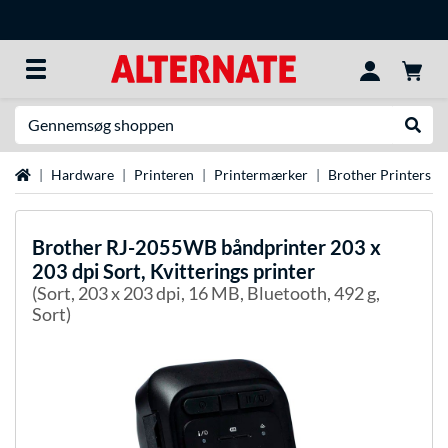
Søg efter noget
Udfør
Startside
Hardware
Printeren
Printermærker
Brother Printers
Brother
RJ-2055WB båndprinter 203 x
203 dpi Sort, Kvitterings printer
(Sort, 203 x 203 dpi, 16 MB, Bluetooth, 492 g,
Sort)