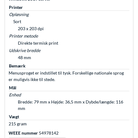
Printer
Opløsning
Sort
203 x 203 dpi
Printer metode
Direkte termisk print
Udskrive bredde
48 mm
Bemærk
Menusproget er indstillet til tysk. Forskellige nationale sprog
er muligvis ikke til stede.
Mål
Enhed
Bredde: 79 mm x Højde: 36,5 mm x Dybde/længde: 116
mm
Vægt
215 gram
WEEE nummer
54978142