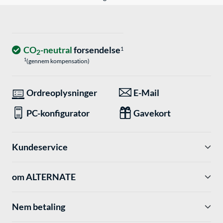
CO
-neutral
forsendelse
1
2
1
(gennem kompensation)
Ordreoplysninger
E-Mail
PC-konfigurator
Gavekort
Kundeservice
om ALTERNATE
Nem betaling