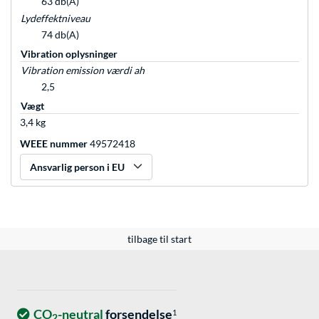
63 db(A)
Lydeffektniveau
74 db(A)
Vibration oplysninger
Vibration emission værdi ah
2,5
Vægt
3,4 kg
WEEE nummer
49572418
Ansvarlig person i EU
tilbage til start
CO
-neutral
forsendelse
1
2