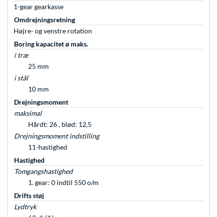
1-gear gearkasse
Omdrejningsretning
Højre- og venstre rotation
Boring kapacitet ø maks.
i træ
25 mm
i stål
10 mm
Drejningsmoment
maksimal
Hårdt: 26 , blød: 12,5
Drejningsmoment indstilling
11-hastighed
Hastighed
Tomgangshastighed
1. gear: 0 indtil 550 o/m
Drifts støj
Lydtryk