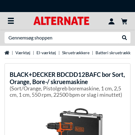
Søg efter noget
Udfør
Startside
Værktøj
El-værktøj
Skruetrækkere
Batteri skruetrækker
BLACK+DECKER
BDCDD12BAFC bor Sort,
Orange, Bore-/ skruemaskine
(Sort/Orange, Pistolgreb boremaskine, 1 cm, 2,5
cm, 1 cm, 550 rpm, 22500 bpm or slag i minuttet)