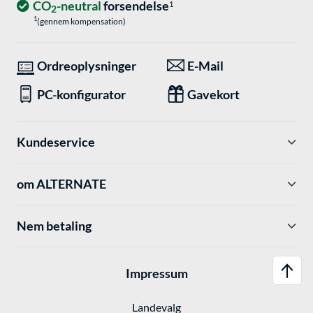
CO
-neutral
forsendelse
1
2
1
(gennem kompensation)
Ordreoplysninger
E-Mail
PC-konfigurator
Gavekort
Kundeservice
om ALTERNATE
Nem betaling
Impressum
Landevalg