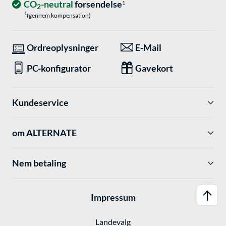
CO
-neutral
forsendelse
1
2
1
(gennem kompensation)
Ordreoplysninger
E-Mail
PC-konfigurator
Gavekort
Kundeservice
om ALTERNATE
Nem betaling
Impressum
Landevalg