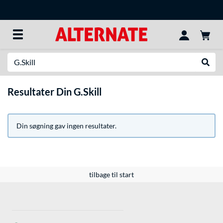
Søg efter noget
Udfør
Resultater Din G.Skill
Din søgning gav ingen resultater.
tilbage til start