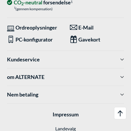
CO
-neutral
forsendelse
1
2
1
(gennem kompensation)
Ordreoplysninger
E-Mail
PC-konfigurator
Gavekort
Kundeservice
om ALTERNATE
Nem betaling
Impressum
Landevalg