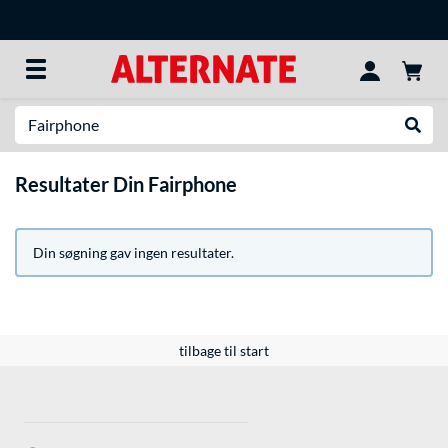
Søg efter noget
Udfør
Resultater Din Fairphone
Din søgning gav ingen resultater.
tilbage til start