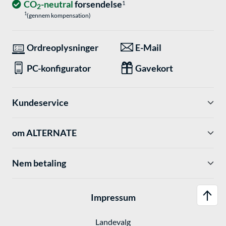
CO
-neutral
forsendelse
1
2
1
(gennem kompensation)
Ordreoplysninger
E-Mail
PC-konfigurator
Gavekort
Kundeservice
om ALTERNATE
Nem betaling
Impressum
Landevalg