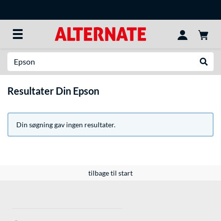
Søg efter noget
Udfør
Resultater Din Epson
Din søgning gav ingen resultater.
tilbage til start